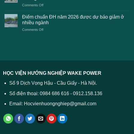
kiến
lệ
on
Comments Off
Đại
phí
Điểm
học
xét
sàn
Công
Điểm chuẩn ĐH năm 2026 được dự báo giảm ở
tuyển
xét
thương
nhiều ngành
ĐH
tuyển
TPHCM
2026
on
Comments Off
Đại
năm
và
Điểm
học
2026
cách
chuẩn
2026
xử
ĐH
–
lý
năm
Tất
2026
cả
được
các
dự
trường
báo
HỌC VIỆN HƯỚNG NGHIỆP WAKE POWER
giảm
ở
Số 9 Dịch Vọng Hậu - Cầu Giấy - Hà Nội.
nhiều
ngành
Số điện thoại: 0984 686 616 - 0912.158.136
Email: Hocvienhuongnghiep@gmail.com