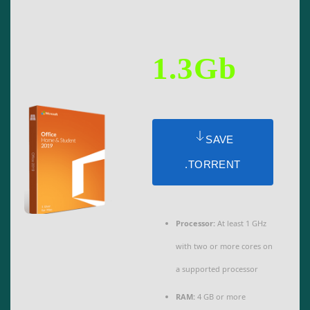
1.3Gb
SAVE
.TORRENT
Processor:
At least 1 GHz
with two or more cores on
a supported processor
RAM:
4 GB or more