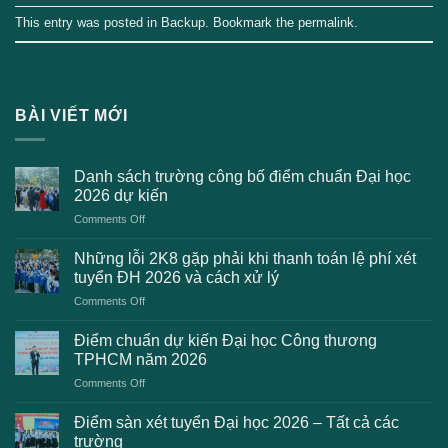
This entry was posted in
Backup
. Bookmark the
permalink
.
BÀI VIẾT MỚI
Danh sách trường công bố điểm chuẩn Đại học
2026 dự kiến
on
Comments Off
Danh
sách
Những lỗi 2K8 gặp phải khi thanh toán lệ phí xét
trường
tuyển ĐH 2026 và cách xử lý
công
on
Comments Off
bố
Những
điểm
lỗi
chuẩn
Điểm chuẩn dự kiến Đại học Công thương
2K8
Đại
TPHCM năm 2026
gặp
học
on
Comments Off
phải
2026
Điểm
khi
dự
chuẩn
thanh
Điểm sàn xét tuyển Đại học 2026 – Tất cả các
kiến
dự
toán
trường