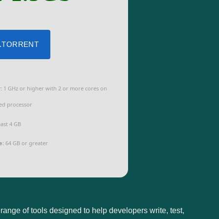
 .TORRENT
:
1 GHz or higher with 2 or more cores on
ed processor
east 4 GB
e:
64 GB or greater
ange of tools designed to help developers write, test,