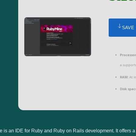
SAVE
Processor
a support
RAM:
At l
Disk spac
is an IDE for Ruby and Ruby on Rails development. It offers a r