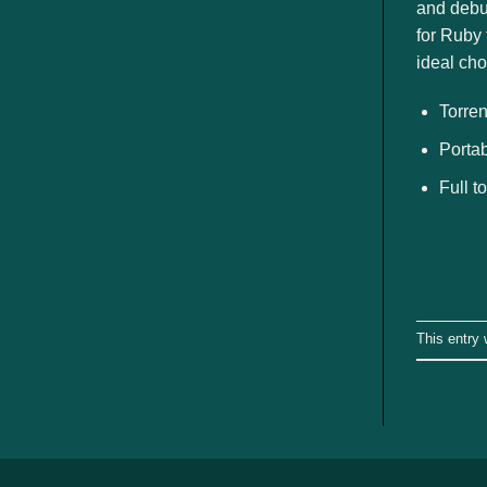
ngành
and debug
for Ruby 
ideal ch
Torren
Porta
Full t
This entry