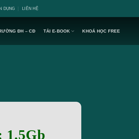
N DỤNG
LIÊN HỆ
RƯỜNG ĐH – CĐ
TẢI E-BOOK
KHOÁ HỌC FREE
: 1.5Gb