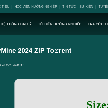
 TIÊU
HỌC VIỆN HƯỚNG NGHIỆP
TIN TỨC – SỰ KIỆN
TUYỂ
HỆ THỐNG ĐẠI LÝ
TỪ ĐIỂN HƯỚNG NGHIỆP
TRA CỨU T
Mine 2024 ZIP To𝚛rent
ON
24 MAY, 2026
BY
Size