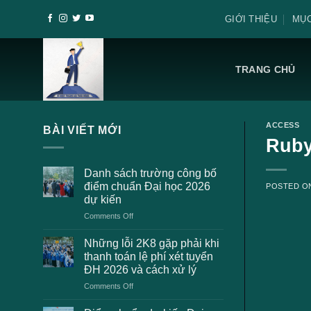
Skip
GIỚI THIỆU
MỤC
to
content
TRANG CHỦ
ACCESS
BÀI VIẾT MỚI
Ruby
Danh sách trường công bố
điểm chuẩn Đại học 2026
POSTED 
dự kiến
on
Comments Off
Danh
sách
Những lỗi 2K8 gặp phải khi
trường
thanh toán lệ phí xét tuyển
công
ĐH 2026 và cách xử lý
bố
on
Comments Off
điểm
Những
chuẩn
lỗi
Đại