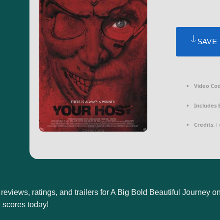
SAVE
Video Co
Includes 
Credits:
Fu
reviews, ratings, and trailers for A Big Bold Beautiful Journey 
 scores today!