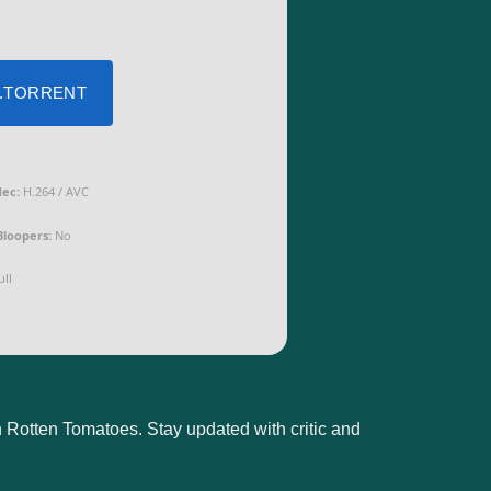
 .TORRENT
dec:
H.264 / AVC
Bloopers:
No
ll
on Rotten Tomatoes. Stay updated with critic and