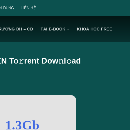
N DỤNG
LIÊN HỆ
RƯỜNG ĐH – CĐ
TẢI E-BOOK
KHOÁ HỌC FREE
N To𝚛rent Dow𝚗l𝚘ad
: 1.3Gb