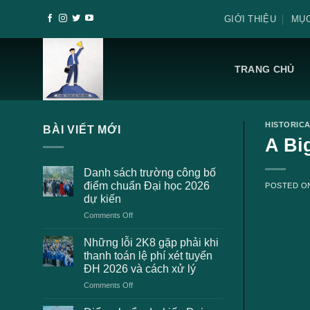
Skip
GIỚI THIỆU
MỤC
to
content
TRANG CHỦ
HISTORIC
BÀI VIẾT MỚI
A Bi
Danh sách trường công bố
điểm chuẩn Đại học 2026
POSTED 
dự kiến
on
Comments Off
Danh
sách
Những lỗi 2K8 gặp phải khi
trường
thanh toán lệ phí xét tuyển
công
ĐH 2026 và cách xử lý
bố
on
Comments Off
điểm
Những
chuẩn
lỗi
Đại