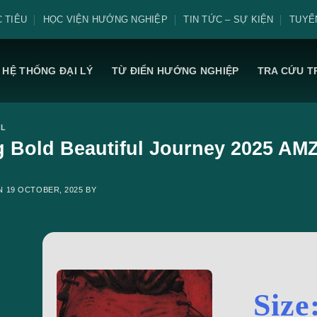
 TIÊU
HỌC VIỆN HƯỚNG NGHIỆP
TIN TỨC – SỰ KIỆN
TUYỂ
HỆ THỐNG ĐẠI LÝ
TỪ ĐIỂN HƯỚNG NGHIỆP
TRA CỨU T
AL
g Bold Beautiful Journey 2025 AMZ
ON
19 OCTOBER, 2025
BY
Size