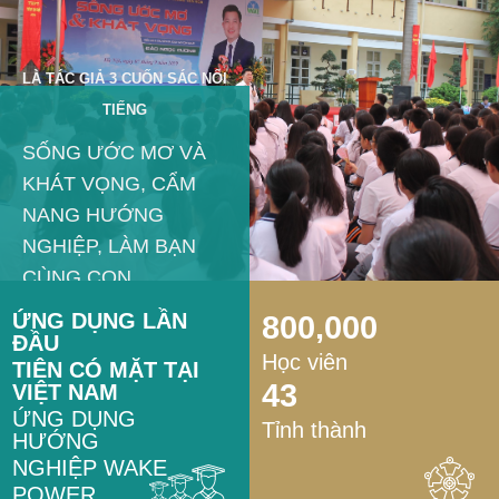
LÀ TÁC GIẢ 3 CUỐN SÁC NỔI
TIẾNG
SỐNG ƯỚC MƠ VÀ
KHÁT VỌNG, CẨM
NANG HƯỚNG
NGHIỆP, LÀM BẠN
CÙNG CON
ỨNG DỤNG LẦN
800,000
ĐẦU
Học viên
TIÊN
CÓ MẶT TẠI
43
VIỆT NAM
ỨNG DỤNG
Tỉnh thành
HƯỚNG
NGHIỆP WAKE
POWER