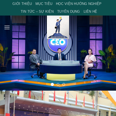
Skip
GIỚI THIỆU
MỤC TIÊU
HỌC VIỆN HƯỚNG NGHIỆP
to
TIN TỨC – SỰ KIỆN
TUYỂN DỤNG
LIÊN HỆ
content