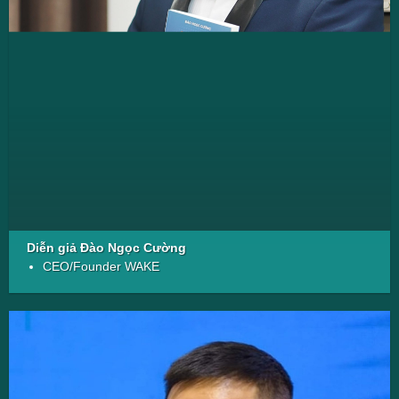
Diễn giả Đào Ngọc Cường
CEO/Founder WAKE
CHỦ TỊCH HỘI ĐỒNG QUẢN TRỊ – GIÁM ĐỐC
CÔNG TY CỔ PHẦN ĐÀO TẠO ĐÁNH THỨC
TIỀM NĂNG VIỆT.
Kỷ lục diễn giả được mời nhiều nhất chủ đề giáo
dục nhân cách cho học sinh.