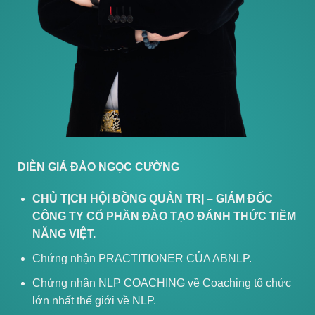
g
 tư
uổi
DIỄN GIẢ ĐÀO NGỌC CƯỜNG
CHỦ TỊCH HỘI ĐỒNG QUẢN TRỊ – GIÁM ĐỐC
CÔNG TY CỔ PHẦN ĐÀO TẠO ĐÁNH THỨC TIỀM
i
NĂNG VIỆT.
ỉnh
Chứng nhận PRACTITIONER CỦA ABNLP.
 là
Chứng nhận NLP COACHING về Coaching tổ chức
, dễ
lớn nhất thế giới về NLP.