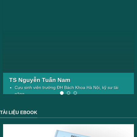
TS Nguyễn Tuấn Nam
Cựu sinh viên trường ĐH Bách Khoa Hà Nội, kỹ sư tài
năng.
Học bổng tiến sĩ Erasmus
Đồng sáng lập hội sinh viê Việt Nam tại Đức và Phó chủ
TÀI LIỆU EBOOK
tịch 2 năm.
Bảo vệ tiến sĩ năm 27 tuổi
Làm việc tại Frankfurt 3 năm