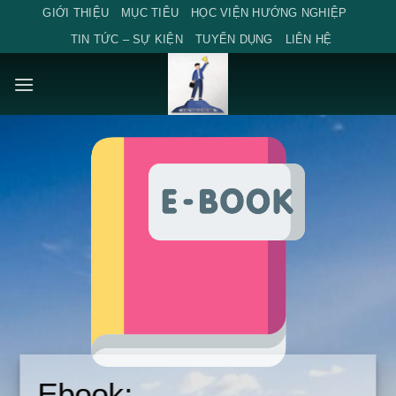
Skip
GIỚI THIỆU
MỤC TIÊU
HỌC VIỆN HƯỚNG NGHIỆP
to
TIN TỨC – SỰ KIỆN
TUYỂN DỤNG
LIÊN HỆ
content
Ebook: