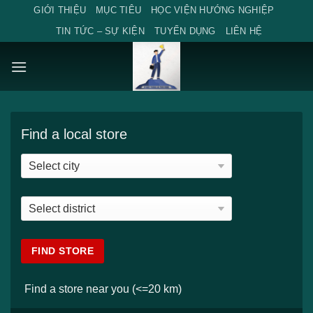
Skip
GIỚI THIỆU
MỤC TIÊU
HỌC VIỆN HƯỚNG NGHIỆP
to
TIN TỨC – SỰ KIỆN
TUYỂN DỤNG
LIÊN HỆ
content
Find a local store
Find a store near you (<=20 km)