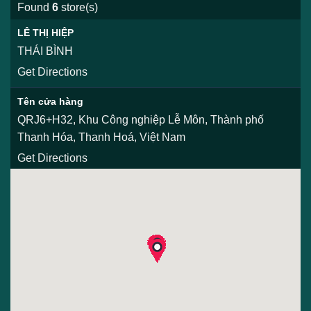
Found
6
store(s)
LÊ THỊ HIỆP
THÁI BÌNH
Get Directions
Tên cửa hàng
QRJ6+H32, Khu Công nghiệp Lễ Môn, Thành phố
Thanh Hóa, Thanh Hoá, Việt Nam
Get Directions
CỬA HÀNG TPHCM
Số 2 Láng Hạ, Phường Thành Công, Quận Ba Đình,
Thành phố Hà Nội
Get Directions
demo của hàng
Số 2 Láng Hạ, Phường Thành Công, Quận Ba Đình,
Thành phố Hà Nội