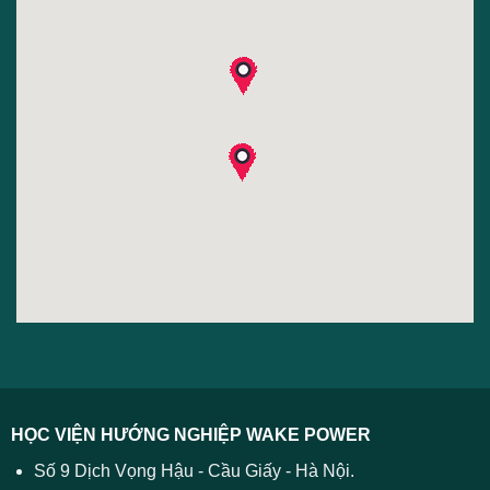
Get Directions
ATM Hội sở chính
Số 2 Láng Hạ, Phường Thành Công, Quận Ba Đình,
Thành phố Hà Nội
Get Directions
Hội sở chính Agribank
Số 2 Láng Hạ, Phường Thành Công, Quận Ba Đình,
Thành phố Hà Nội
Get Directions
HỌC VIỆN HƯỚNG NGHIỆP WAKE POWER
Số 9 Dịch Vọng Hậu - Cầu Giấy - Hà Nội.