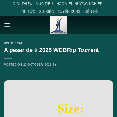
Skip
GIỚI THIỆU
MỤC TIÊU
HỌC VIỆN HƯỚNG NGHIỆP
to
TIN TỨC – SỰ KIỆN
TUYỂN DỤNG
LIÊN HỆ
content
HISTORICAL
A pesar de ti 2025 WEBRip To𝚛rent
POSTED ON
22 OCTOBER, 2025
BY
Size: