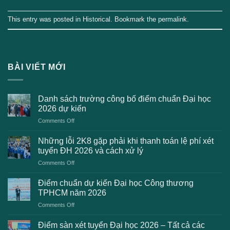
This entry was posted in
Historical
. Bookmark the
permalink
.
BÀI VIẾT MỚI
Danh sách trường công bố điểm chuẩn Đại học
2026 dự kiến
on
Comments Off
Danh
sách
Những lỗi 2K8 gặp phải khi thanh toán lệ phí xét
trường
tuyển ĐH 2026 và cách xử lý
công
on
Comments Off
bố
Những
điểm
lỗi
chuẩn
Điểm chuẩn dự kiến Đại học Công thương
2K8
Đại
TPHCM năm 2026
gặp
học
on
Comments Off
phải
2026
Điểm
khi
dự
chuẩn
thanh
Điểm sàn xét tuyển Đại học 2026 – Tất cả các
kiến