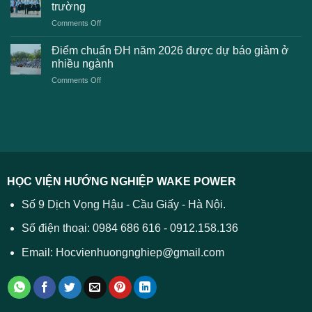
dự
toán
trường
kiến
lệ
on
Comments Off
Đại
phí
Điểm
học
xét
sàn
Công
Điểm chuẩn ĐH năm 2026 được dự báo giảm ở
tuyển
xét
thương
nhiều ngành
ĐH
tuyển
TPHCM
2026
on
Comments Off
Đại
năm
và
Điểm
học
2026
cách
chuẩn
2026
xử
ĐH
–
lý
năm
Tất
2026
cả
được
các
dự
trường
báo
HỌC VIỆN HƯỚNG NGHIỆP WAKE POWER
giảm
ở
Số 9 Dịch Vọng Hậu - Cầu Giấy - Hà Nội.
nhiều
ngành
Số điện thoại: 0984 686 616 - 0912.158.136
Email: Hocvienhuongnghiep@gmail.com