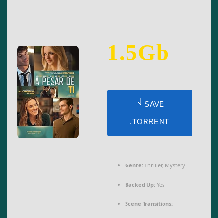
1.5Gb
SAVE
.TORRENT
Genre:
Thriller, Mystery
Backed Up:
Yes
Scene Transitions: