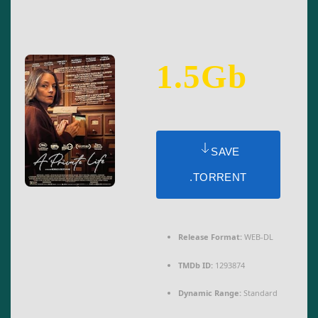
1.5Gb
SAVE
.TORRENT
Release Format:
WEB-DL
TMDb ID:
1293874
Dynamic Range:
Standard