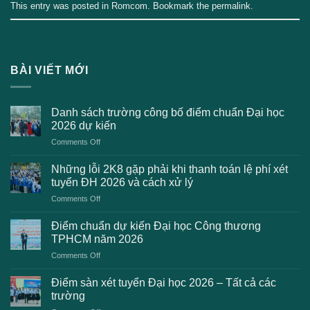
This entry was posted in
Romcom
. Bookmark the
permalink
.
BÀI VIẾT MỚI
Danh sách trường công bố điểm chuẩn Đại học
2026 dự kiến
on
Comments Off
Danh
sách
Những lỗi 2K8 gặp phải khi thanh toán lệ phí xét
trường
tuyển ĐH 2026 và cách xử lý
công
on
Comments Off
bố
Những
điểm
lỗi
chuẩn
Điểm chuẩn dự kiến Đại học Công thương
2K8
Đại
TPHCM năm 2026
gặp
học
on
Comments Off
phải
2026
Điểm
khi
dự
chuẩn
thanh
Điểm sàn xét tuyển Đại học 2026 – Tất cả các
kiến
dự
toán
trường
kiến
lệ