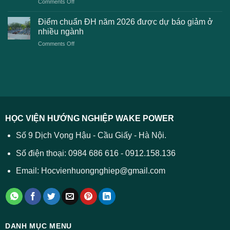
on
Comments Off
Đại
phí
Điểm
học
xét
sàn
Công
Điểm chuẩn ĐH năm 2026 được dự báo giảm ở
tuyển
xét
thương
nhiều ngành
ĐH
tuyển
TPHCM
2026
on
Comments Off
Đại
năm
và
Điểm
học
2026
cách
chuẩn
2026
xử
ĐH
–
lý
năm
Tất
2026
cả
được
các
dự
trường
báo
HỌC VIỆN HƯỚNG NGHIỆP WAKE POWER
giảm
ở
Số 9 Dịch Vọng Hậu - Cầu Giấy - Hà Nội.
nhiều
ngành
Số điện thoại: 0984 686 616 - 0912.158.136
Email: Hocvienhuongnghiep@gmail.com
DANH MỤC MENU