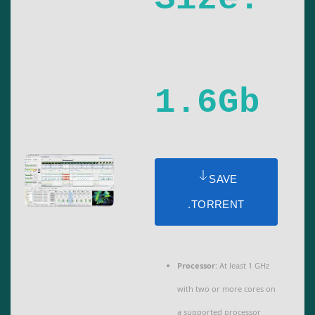
1.6Gb
SAVE
.TORRENT
Processor:
At least 1 GHz
with two or more cores on
a supported processor