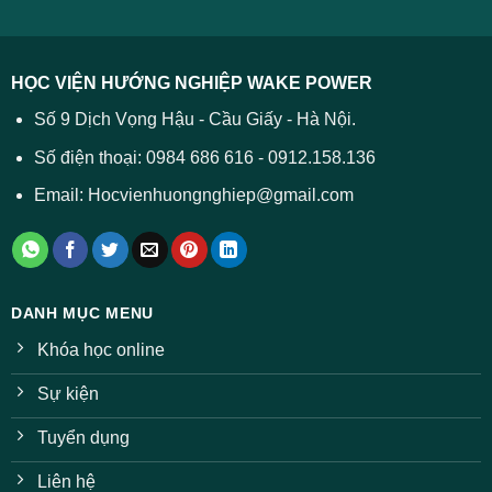
Tất
2026
cả
được
các
dự
trường
báo
HỌC VIỆN HƯỚNG NGHIỆP WAKE POWER
giảm
ở
Số 9 Dịch Vọng Hậu - Cầu Giấy - Hà Nội.
nhiều
ngành
Số điện thoại: 0984 686 616 - 0912.158.136
Email: Hocvienhuongnghiep@gmail.com
DANH MỤC MENU
Khóa học online
Sự kiện
Tuyển dụng
Liên hệ