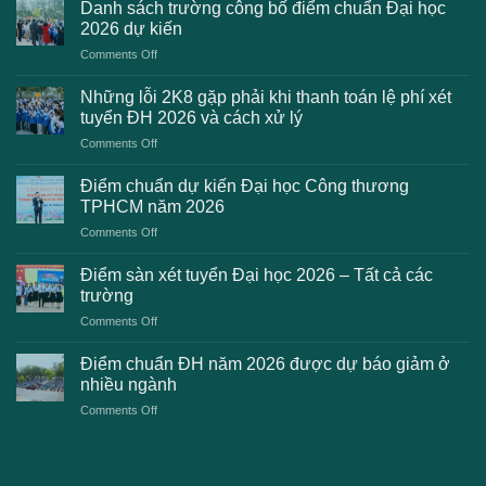
Danh sách trường công bố điểm chuẩn Đại học
2026 dự kiến
on
Comments Off
Danh
sách
Những lỗi 2K8 gặp phải khi thanh toán lệ phí xét
trường
tuyển ĐH 2026 và cách xử lý
công
on
Comments Off
bố
Những
điểm
lỗi
chuẩn
Điểm chuẩn dự kiến Đại học Công thương
2K8
Đại
TPHCM năm 2026
gặp
học
on
Comments Off
phải
2026
Điểm
khi
dự
chuẩn
thanh
Điểm sàn xét tuyển Đại học 2026 – Tất cả các
kiến
dự
toán
trường
kiến
lệ
on
Comments Off
Đại
phí
Điểm
học
xét
sàn
Công
Điểm chuẩn ĐH năm 2026 được dự báo giảm ở
tuyển
xét
thương
nhiều ngành
ĐH
tuyển
TPHCM
2026
on
Comments Off
Đại
năm
và
Điểm
học
2026
cách
chuẩn
2026
xử
ĐH
–
lý
năm