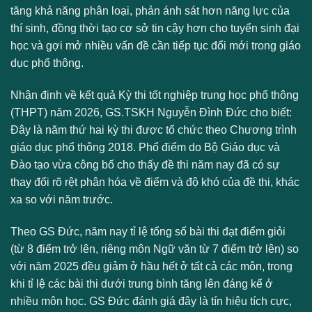
tăng khả năng phân loại, phản ánh sát hơn năng lực của
thí sinh, đồng thời tạo cơ sở tin cậy hơn cho tuyển sinh đại
học và gợi mở nhiều vấn đề cần tiếp tục đổi mới trong giáo
dục phổ thông.
Nhận định về kết quả Kỳ thi tốt nghiệp trung học phổ thông
(THPT) năm 2026, GS.TSKH Nguyễn Đình Đức cho biết:
Đây là năm thứ hai kỳ thi được tổ chức theo Chương trình
giáo dục phổ thông 2018. Phổ điểm do Bộ Giáo dục và
Đào tạo vừa công bố cho thấy đề thi năm nay đã có sự
thay đổi rõ rệt phân hóa về điểm và độ khó của đề thi, khác
xa so với năm trước.
Theo GS Đức, năm nay tỉ lệ tổng số bài thi đạt điểm giỏi
(từ 8 điểm trở lên, riêng môn Ngữ văn từ 7 điểm trở lên) so
với năm 2025 đều giảm ở hầu hết ở tất cả các môn, trong
khi tỉ lệ các bài thi dưới trung bình tăng lên đáng kể ở
nhiều môn học. GS Đức đánh giá đây là tín hiệu tích cực,