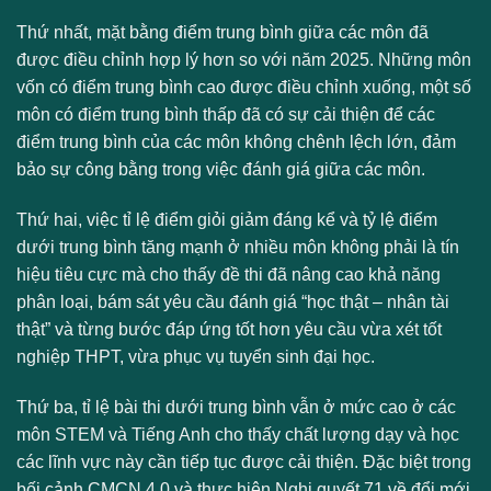
Thứ nhất, mặt bằng điểm trung bình giữa các môn đã
được điều chỉnh hợp lý hơn so với năm 2025. Những môn
vốn có điểm trung bình cao được điều chỉnh xuống, một số
môn có điểm trung bình thấp đã có sự cải thiện để các
điểm trung bình của các môn không chênh lệch lớn, đảm
bảo sự công bằng trong việc đánh giá giữa các môn.
Thứ hai, việc tỉ lệ điểm giỏi giảm đáng kể và tỷ lệ điểm
dưới trung bình tăng mạnh ở nhiều môn không phải là tín
hiệu tiêu cực mà cho thấy đề thi đã nâng cao khả năng
phân loại, bám sát yêu cầu đánh giá “học thật – nhân tài
thật” và từng bước đáp ứng tốt hơn yêu cầu vừa xét tốt
nghiệp THPT, vừa phục vụ tuyển sinh đại học.
Thứ ba, tỉ lệ bài thi dưới trung bình vẫn ở mức cao ở các
môn STEM và Tiếng Anh cho thấy chất lượng dạy và học
các lĩnh vực này cần tiếp tục được cải thiện. Đặc biệt trong
bối cảnh CMCN 4.0 và thực hiện Nghị quyết 71 về đổi mới