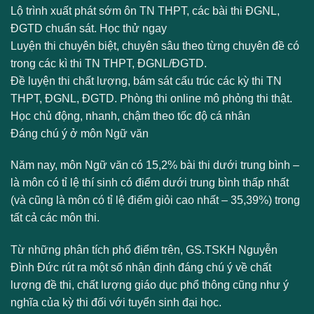
Lộ trình xuất phát sớm ôn TN THPT, các bài thi ĐGNL,
ĐGTD chuẩn sát. Học thử ngay
Luyện thi chuyên biệt, chuyên sâu theo từng chuyên đề có
trong các kì thi TN THPT, ĐGNL/ĐGTD.
Đề luyện thi chất lượng, bám sát cấu trúc các kỳ thi TN
THPT, ĐGNL, ĐGTD. Phòng thi online mô phỏng thi thật.
Học chủ động, nhanh, chậm theo tốc độ cá nhân
Đáng chú ý ở môn Ngữ văn
Năm nay, môn Ngữ văn có 15,2% bài thi dưới trung bình –
là môn có tỉ lệ thí sinh có điểm dưới trung bình thấp nhất
(và cũng là môn có tỉ lệ điểm giỏi cao nhất – 35,39%) trong
tất cả các môn thi.
Từ những phân tích phổ điểm trên, GS.TSKH Nguyễn
Đình Đức rút ra một số nhận định đáng chú ý về chất
lượng đề thi, chất lượng giáo dục phổ thông cũng như ý
nghĩa của kỳ thi đối với tuyển sinh đại học.