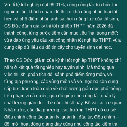
Với tỉ lệ tốt nghiệp đạt 99,01%, cùng công tác tổ chức thi
nghiêm túc, khách quan, đề thi có khả năng phân loại tốt
hơn và phổ điểm phản ánh sát hơn năng lực của thí sinh,
GS Đức đánh giá kỳ thi tốt nghiệp THPT năm 2026 đã
thành công, từng bước tiệm cận mục tiêu “hai trong một”:
vừa đáp ứng yêu cầu xét công nhận tốt nghiệp THPT, vừa
cung cấp dữ liệu đủ độ tin cậy cho tuyển sinh đại học.
Theo GS Đức, giá trị của kỳ thi tốt nghiệp THPT không chỉ
nằm ở kết quả tốt nghiệp hay tuyển sinh. Mà thông qua
việc thi, khi phân tích đối sánh phổ điểm từng môn, với
từng địa phương, các vùng miền và với học bạ còn cung
cấp bức tranh toàn diện về chất lượng giáo dục phổ thông
trên phạm vi cả nước, qua đó giúp cho công tác quản lý
chất lượng giáo dục. Từ các chỉ số này, Bộ và các cơ quan
Nhà nước, các địa phương, các trường THPT có cơ sở
điều chỉnh công tác quản lý, quản trị, đầu tư, điều chỉnh –
đổi mới hoạt động giảng dạy cũng như công tác kiểm tra,