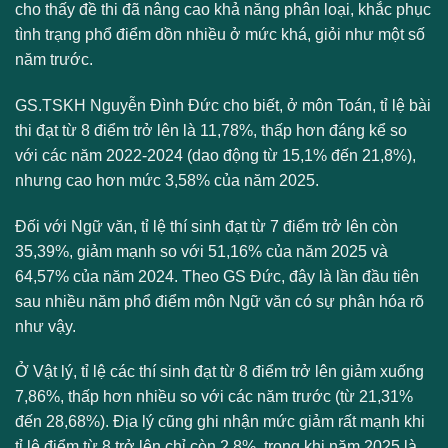
cho thấy đề thi đã nâng cao khả năng phân loại, khắc phục
tình trạng phổ điểm dồn nhiều ở mức khá, giỏi như một số
năm trước.
GS.TSKH Nguyễn Đình Đức cho biết, ở môn Toán, tỉ lệ bài
thi đạt từ 8 điểm trở lên là 11,78%, thấp hơn đáng kể so
với các năm 2022-2024 (dao động từ 15,1% đến 21,8%),
nhưng cao hơn mức 3,58% của năm 2025.
Đối với Ngữ văn, tỉ lệ thí sinh đạt từ 7 điểm trở lên còn
35,39%, giảm mạnh so với 51,16% của năm 2025 và
64,57% của năm 2024. Theo GS Đức, đây là lần đầu tiên
sau nhiều năm phổ điểm môn Ngữ văn có sự phân hóa rõ
như vậy.
Ở Vật lý, tỉ lệ các thí sinh đạt từ 8 điểm trở lên giảm xuống
7,86%, thấp hơn nhiều so với các năm trước (từ 21,31%
đến 28,68%). Địa lý cũng ghi nhận mức giảm rất mạnh khi
tỉ lệ điểm từ 8 trở lên chỉ còn 2,8%, trong khi năm 2025 là