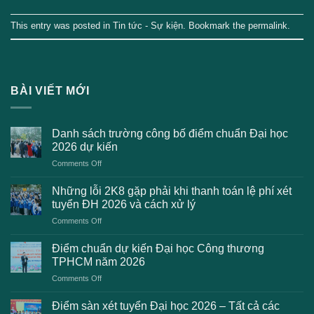
This entry was posted in
Tin tức - Sự kiện
. Bookmark the
permalink
.
BÀI VIẾT MỚI
Danh sách trường công bố điểm chuẩn Đại học
2026 dự kiến
on
Comments Off
Danh
sách
Những lỗi 2K8 gặp phải khi thanh toán lệ phí xét
trường
tuyển ĐH 2026 và cách xử lý
công
on
Comments Off
bố
Những
điểm
lỗi
chuẩn
Điểm chuẩn dự kiến Đại học Công thương
2K8
Đại
TPHCM năm 2026
gặp
học
on
Comments Off
phải
2026
Điểm
khi
dự
chuẩn
thanh
Điểm sàn xét tuyển Đại học 2026 – Tất cả các
kiến
dự