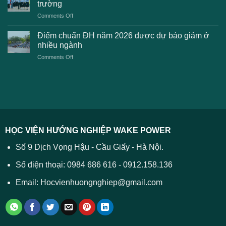
toán
trường
kiến
lệ
on
Comments Off
Đại
phí
Điểm
học
xét
sàn
Công
Điểm chuẩn ĐH năm 2026 được dự báo giảm ở
tuyển
xét
thương
nhiều ngành
ĐH
tuyển
TPHCM
2026
on
Comments Off
Đại
năm
và
Điểm
học
2026
cách
chuẩn
2026
xử
ĐH
–
lý
năm
Tất
2026
cả
được
các
dự
trường
báo
HỌC VIỆN HƯỚNG NGHIỆP WAKE POWER
giảm
ở
Số 9 Dịch Vọng Hậu - Cầu Giấy - Hà Nội.
nhiều
ngành
Số điện thoại: 0984 686 616 - 0912.158.136
Email: Hocvienhuongnghiep@gmail.com