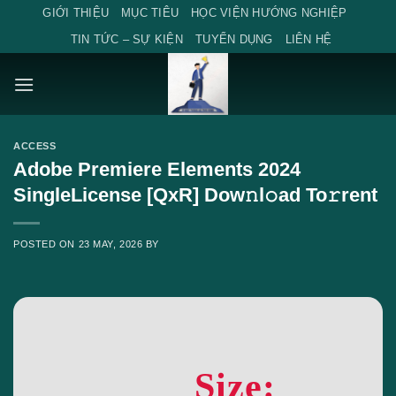
Skip
GIỚI THIỆU
MỤC TIÊU
HỌC VIỆN HƯỚNG NGHIỆP
to
TIN TỨC – SỰ KIỆN
TUYỂN DỤNG
LIÊN HỆ
content
ACCESS
Adobe Premiere Elements 2024
SingleLicense [QxR] Dow𝚗l𝚘ad To𝚛rent
POSTED ON
23 MAY, 2026
BY
Size: