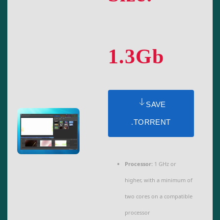
1.3Gb
SAVE
.TORRENT
Processor:
1 GHz or
higher, with a minimum of
two cores on a compatible
processor