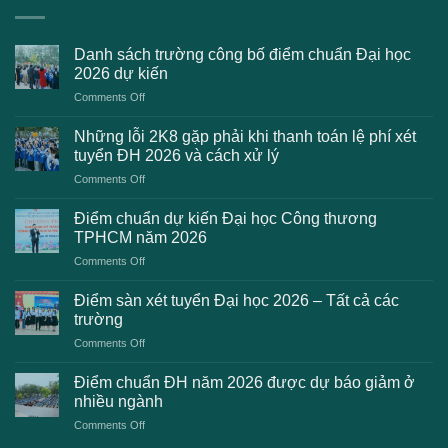
Danh sách trường công bố điểm chuẩn Đại học
2026 dự kiến
on
Comments Off
Danh
sách
Những lỗi 2K8 gặp phải khi thanh toán lệ phí xét
trường
tuyển ĐH 2026 và cách xử lý
công
on
Comments Off
bố
Những
điểm
lỗi
chuẩn
Điểm chuẩn dự kiến Đại học Công thương
2K8
Đại
TPHCM năm 2026
gặp
học
on
Comments Off
phải
2026
Điểm
khi
dự
chuẩn
thanh
Điểm sàn xét tuyển Đại học 2026 – Tất cả các
kiến
dự
toán
trường
kiến
lệ
on
Comments Off
Đại
phí
Điểm
học
xét
sàn
Công
Điểm chuẩn ĐH năm 2026 được dự báo giảm ở
tuyển
xét
thương
nhiều ngành
ĐH
tuyển
TPHCM
2026
on
Comments Off
Đại
năm
và
Điểm
học
2026