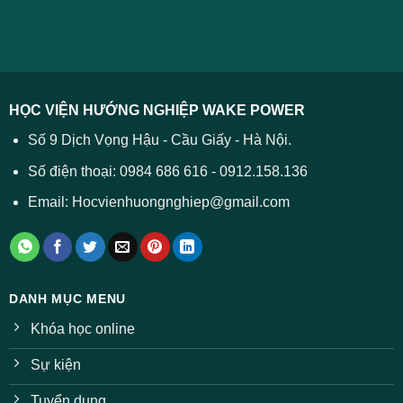
cách
chuẩn
2026
xử
ĐH
–
lý
năm
Tất
2026
cả
được
các
dự
trường
báo
HỌC VIỆN HƯỚNG NGHIỆP WAKE POWER
giảm
ở
Số 9 Dịch Vọng Hậu - Cầu Giấy - Hà Nội.
nhiều
ngành
Số điện thoại: 0984 686 616 - 0912.158.136
Email: Hocvienhuongnghiep@gmail.com
DANH MỤC MENU
Khóa học online
Sự kiện
Tuyển dụng