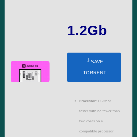
1.2Gb
SAVE
.TORRENT
Processor:
1 GHz or
faster with no fewer than
two cores on a
compatible processor