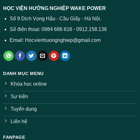
trường
báo
HỌC VIỆN HƯỚNG NGHIỆP WAKE POWER
giảm
ở
Số 9 Dịch Vọng Hậu - Cầu Giấy - Hà Nội.
nhiều
ngành
Số điện thoại: 0984 686 616 - 0912.158.136
Email: Hocvienhuongnghiep@gmail.com
DANH MỤC MENU
Khóa học online
Sự kiện
Tuyển dụng
Liên hệ
FANPAGE