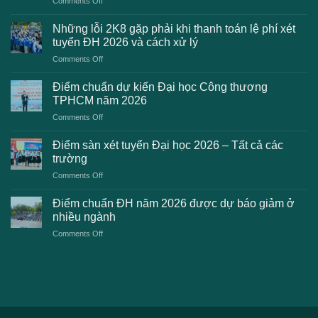
Comments Off
Danh
sách
Những lỗi 2K8 gặp phải khi thanh toán lệ phí xét
trường
tuyển ĐH 2026 và cách xử lý
công
on
Comments Off
bố
Những
điểm
lỗi
chuẩn
Điểm chuẩn dự kiến Đại học Công thương
2K8
Đại
TPHCM năm 2026
gặp
học
on
Comments Off
phải
2026
Điểm
khi
dự
chuẩn
thanh
Điểm sàn xét tuyển Đại học 2026 – Tất cả các
kiến
dự
toán
trường
kiến
lệ
on
Comments Off
Đại
phí
Điểm
học
xét
sàn
Công
Điểm chuẩn ĐH năm 2026 được dự báo giảm ở
tuyển
xét
thương
nhiều ngành
ĐH
tuyển
TPHCM
2026
on
Comments Off
Đại
năm
và
Điểm
học
2026
cách
chuẩn
2026
xử
ĐH
–
lý
năm
Tất
2026
cả
được
các
dự