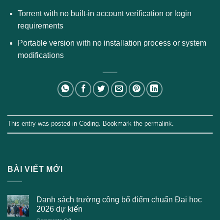
Torrent with no built-in account verification or login
requirements
Portable version with no installation process or system
modifications
This entry was posted in
Coding
. Bookmark the
permalink
.
BÀI VIẾT MỚI
Danh sách trường công bố điểm chuẩn Đại học
2026 dự kiến
on