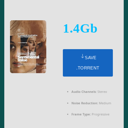
1.4Gb
SAVE
.TORRENT
Audio Channels:
Stereo
Noise Reduction:
Medium
Frame Type:
Progressive