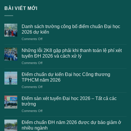
BÀI VIẾT MỚI
Danh sách trường công bố điểm chuẩn Đại học
2026 dự kiến
on
Comments Off
Danh
sách
Những lỗi 2K8 gặp phải khi thanh toán lệ phí xét
trường
tuyển ĐH 2026 và cách xử lý
công
on
Comments Off
bố
Những
điểm
lỗi
chuẩn
Điểm chuẩn dự kiến Đại học Công thương
2K8
Đại
TPHCM năm 2026
gặp
học
on
Comments Off
phải
2026
Điểm
khi
dự
chuẩn
thanh
Điểm sàn xét tuyển Đại học 2026 – Tất cả các
kiến
dự
toán
trường
kiến
lệ
on
Comments Off
Đại
phí
Điểm
học
xét
sàn
Công
Điểm chuẩn ĐH năm 2026 được dự báo giảm ở
tuyển
xét
thương
nhiều ngành
ĐH
tuyển