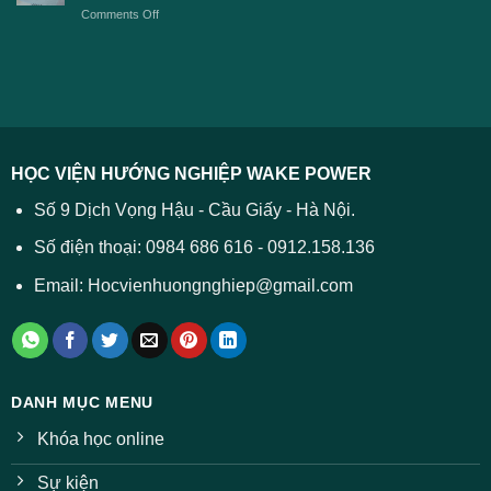
TPHCM
2026
on
Comments Off
Đại
năm
và
Điểm
học
2026
cách
chuẩn
2026
xử
ĐH
–
lý
năm
Tất
2026
cả
được
các
dự
trường
báo
HỌC VIỆN HƯỚNG NGHIỆP WAKE POWER
giảm
ở
Số 9 Dịch Vọng Hậu - Cầu Giấy - Hà Nội.
nhiều
ngành
Số điện thoại: 0984 686 616 - 0912.158.136
Email: Hocvienhuongnghiep@gmail.com
DANH MỤC MENU
Khóa học online
Sự kiện