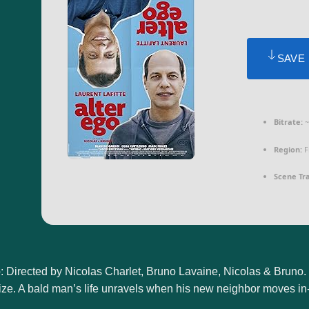
SAVE
Bitrate:
~
Region:
F
Scene Tra
: Directed by Nicolas Charlet, Bruno Lavaine, Nicolas & Bruno.
ze. A bald man’s life unravels when his new neighbor moves in-an