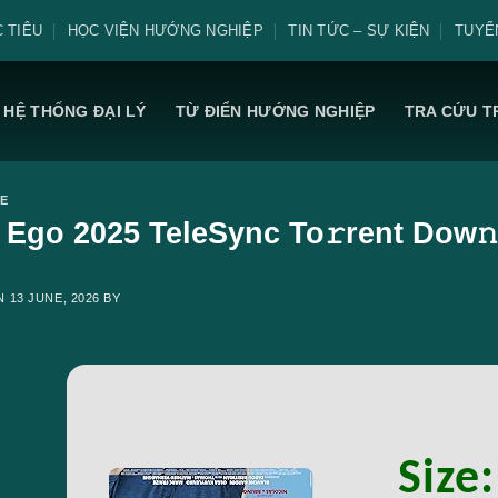
 TIÊU
HỌC VIỆN HƯỚNG NGHIỆP
TIN TỨC – SỰ KIỆN
TUYỂ
HỆ THỐNG ĐẠI LÝ
TỪ ĐIỂN HƯỚNG NGHIỆP
TRA CỨU T
E
r Ego 2025 TeleSync To𝚛rent Dow𝚗
ON
13 JUNE, 2026
BY
Size