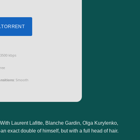
 .TORRENT
3500 kbps
ree
nsitions:
Smooth
 With Laurent Lafitte, Blanche Gardin, Olga Kurylenko,
 exact double of himself, but with a full head of hair.