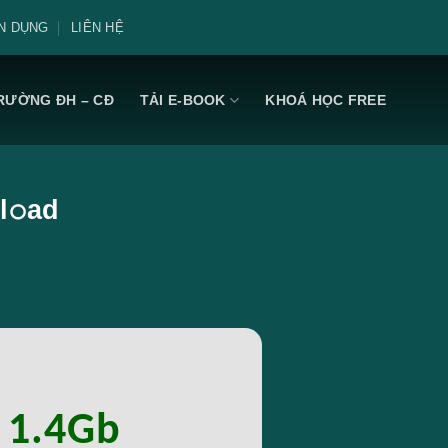
N DỤNG
LIÊN HỆ
RƯỜNG ĐH – CĐ
TẢI E-BOOK
KHOÁ HỌC FREE
l𝚘ad
: 1.4Gb