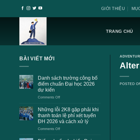
Skip
GIỚI THIỆU
MỤC
to
content
TRANG CHỦ
ADVENTUR
BÀI VIẾT MỚI
Alte
Danh sách trường công bố
điểm chuẩn Đại học 2026
POSTED 
dự kiến
on
Comments Off
Danh
sách
Những lỗi 2K8 gặp phải khi
trường
thanh toán lệ phí xét tuyển
công
ĐH 2026 và cách xử lý
bố
on
Comments Off
điểm
Những
chuẩn
lỗi
Đại