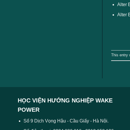
ngành
Alter 
Alter 
This entry
HỌC VIỆN HƯỚNG NGHIỆP WAKE
POWER
Số 9 Dịch Vọng Hậu - Cầu Giấy - Hà Nội.