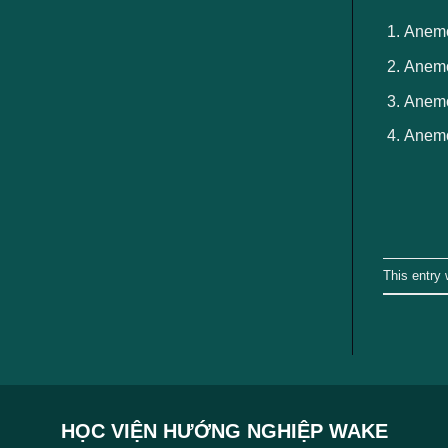
ngành
Anemon
Anemon
Anemo
Anemo
This entry
HỌC VIỆN HƯỚNG NGHIỆP WAKE