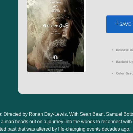
SAVE
Release D
Backed Up
Color Grad
 Directed by Ronan Day-Lewis. With Sean Bean, Samuel Bottoml
 a man heads out on a journey into the woods to reconnect with
ed past that was altered by life-changing events decades ago.