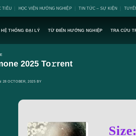
 TIÊU
HỌC VIỆN HƯỚNG NGHIỆP
TIN TỨC – SỰ KIỆN
TUYỂ
HỆ THỐNG ĐẠI LÝ
TỪ ĐIỂN HƯỚNG NGHIỆP
TRA CỨU T
E
one 2025 To𝚛rent
ON
28 OCTOBER, 2025
BY
Size