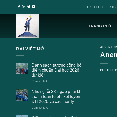
Skip
GIỚI THIỆU
MỤC
to
content
TRANG CHỦ
ADVENTUR
BÀI VIẾT MỚI
Anem
Danh sách trường công bố
điểm chuẩn Đại học 2026
POSTED 
dự kiến
on
Comments Off
Danh
sách
Những lỗi 2K8 gặp phải khi
trường
thanh toán lệ phí xét tuyển
công
ĐH 2026 và cách xử lý
bố
on
Comments Off
điểm
Những
chuẩn
lỗi
Đại