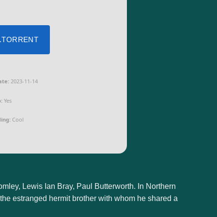
 .TORRENT
ate:
2023-11-14
:
Yes
ing:
Cool
ey, Lewis Ian Bray, Paul Butterworth. In Northern
 the estranged hermit brother with whom he shared a