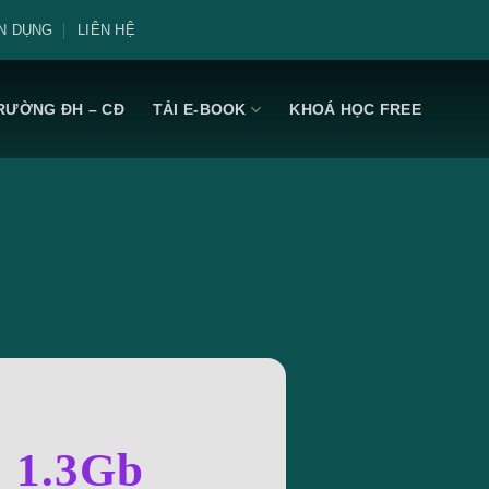
N DỤNG
LIÊN HỆ
RƯỜNG ĐH – CĐ
TẢI E-BOOK
KHOÁ HỌC FREE
: 1.3Gb