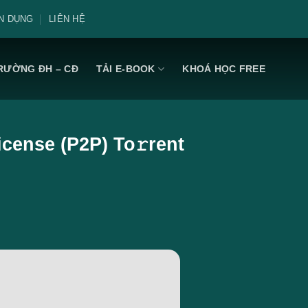
N DỤNG
LIÊN HỆ
RƯỜNG ĐH – CĐ
TẢI E-BOOK
KHOÁ HỌC FREE
cense (P2P) To𝚛rent