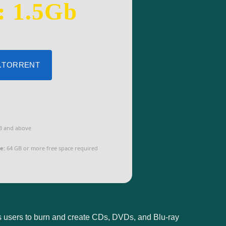
: 1.5Gb
 .TORRENT
B and above
e:
64 GB or more free space required
ws users to burn and create CDs, DVDs, and Blu-ray