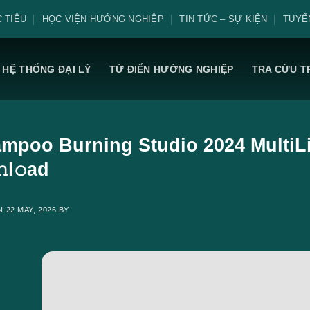
 TIÊU
HỌC VIỆN HƯỚNG NGHIỆP
TIN TỨC – SỰ KIỆN
TUYỂ
HỆ THỐNG ĐẠI LÝ
TỪ ĐIỂN HƯỚNG NGHIỆP
TRA CỨU T
mpoo Burning Studio 2024 MultiLi
l𝚘ad
ON
22 MAY, 2026
BY