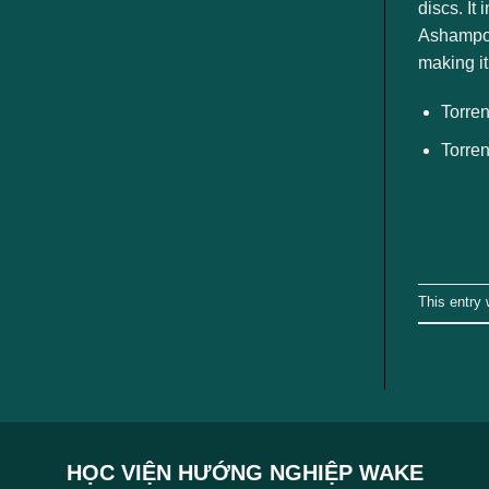
ngành
discs. It
Ashampoo 
making i
Torren
Torren
This entry
HỌC VIỆN HƯỚNG NGHIỆP WAKE