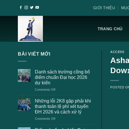
Skip
GIỚI THIỆU
MỤC
to
content
TRANG CHỦ
ACCESS
BÀI VIẾT MỚI
Asha
Dow
Danh sách trường công bố
điểm chuẩn Đại học 2026
dự kiến
POSTED 
on
Comments Off
Danh
sách
Những lỗi 2K8 gặp phải khi
trường
thanh toán lệ phí xét tuyển
công
ĐH 2026 và cách xử lý
bố
on
Comments Off
điểm
Những
chuẩn
lỗi
Đại