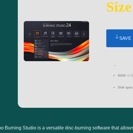
Size
SAVE
~
RAM:
4 G
Disk spac
 Burning Studio is a versatile disc-burning software that allo