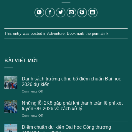
This entry was posted in
Adventure
. Bookmark the
permalink
.
BÀI VIẾT MỚI
Danh sách trường công bố điểm chuẩn Đại học
2026 dự kiến
on
Comments Off
Danh
sách
Những lỗi 2K8 gặp phải khi thanh toán lệ phí xét
trường
tuyển ĐH 2026 và cách xử lý
công
on
Comments Off
bố
Những
điểm
lỗi
chuẩn
Điểm chuẩn dự kiến Đại học Công thương
2K8
Đại