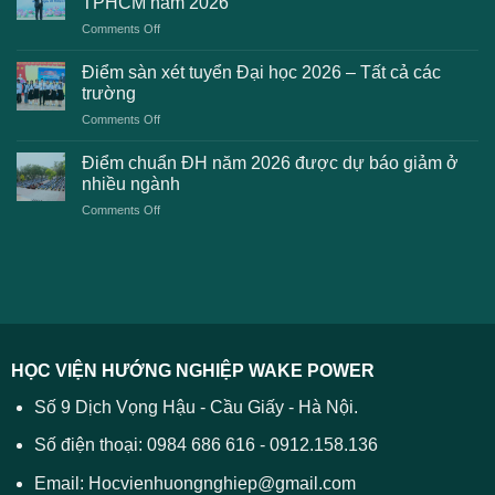
TPHCM năm 2026
gặp
học
on
Comments Off
phải
2026
Điểm
khi
dự
chuẩn
thanh
Điểm sàn xét tuyển Đại học 2026 – Tất cả các
kiến
dự
toán
trường
kiến
lệ
on
Comments Off
Đại
phí
Điểm
học
xét
sàn
Công
Điểm chuẩn ĐH năm 2026 được dự báo giảm ở
tuyển
xét
thương
nhiều ngành
ĐH
tuyển
TPHCM
2026
on
Comments Off
Đại
năm
và
Điểm
học
2026
cách
chuẩn
2026
xử
ĐH
–
lý
năm
Tất
2026
cả
được
các
dự
trường
báo
HỌC VIỆN HƯỚNG NGHIỆP WAKE POWER
giảm
ở
Số 9 Dịch Vọng Hậu - Cầu Giấy - Hà Nội.
nhiều
ngành
Số điện thoại: 0984 686 616 - 0912.158.136
Email: Hocvienhuongnghiep@gmail.com