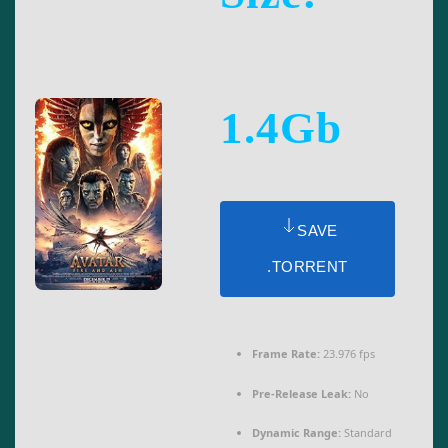
1.4Gb
SAVE
.TORRENT
Frame Rate:
23.976 fps
Pre-Release Leak:
No
Dynamic Range:
Standard