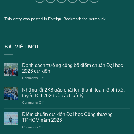
This entry was posted in
Foreign
. Bookmark the
permalink
.
BÀI VIẾT MỚI
Danh sách trường công bố điểm chuẩn Đại học
2026 dự kiến
on
Comments Off
Danh
sách
Những lỗi 2K8 gặp phải khi thanh toán lệ phí xét
trường
tuyển ĐH 2026 và cách xử lý
công
on
Comments Off
bố
Những
điểm
lỗi
chuẩn
Điểm chuẩn dự kiến Đại học Công thương
2K8
Đại
TPHCM năm 2026
gặp
học
on
Comments Off
phải
2026
Điểm
khi
dự