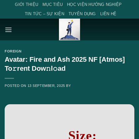
Skip
GIỚI THIỆU
MỤC TIÊU
HỌC VIỆN HƯỚNG NGHIỆP
to
TIN TỨC – SỰ KIỆN
TUYỂN DỤNG
LIÊN HỆ
content
FOREIGN
Avatar: Fire and Ash 2025 NF [Atmos]
To𝚛rent Dow𝚗l𝚘ad
POSTED ON
13 SEPTEMBER, 2025
BY
Size: