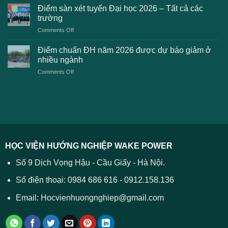
chuẩn
thanh
Điểm sàn xét tuyển Đại học 2026 – Tất cả các
kiến
dự
toán
trường
kiến
lệ
on
Comments Off
Đại
phí
Điểm
học
xét
sàn
Công
Điểm chuẩn ĐH năm 2026 được dự báo giảm ở
tuyển
xét
thương
nhiều ngành
ĐH
tuyển
TPHCM
2026
on
Comments Off
Đại
năm
và
Điểm
học
2026
cách
chuẩn
2026
xử
ĐH
–
lý
năm
Tất
2026
cả
được
các
dự
trường
báo
HỌC VIỆN HƯỚNG NGHIỆP WAKE POWER
giảm
ở
Số 9 Dịch Vọng Hậu - Cầu Giấy - Hà Nội.
nhiều
ngành
Số điện thoại: 0984 686 616 - 0912.158.136
Email: Hocvienhuongnghiep@gmail.com