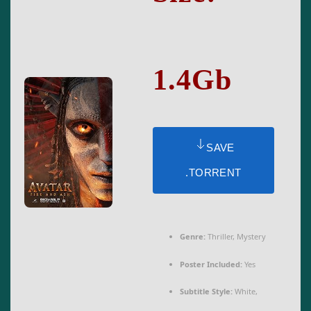
1.4Gb
SAVE
.TORRENT
Genre:
Thriller, Mystery
Poster Included:
Yes
Subtitle Style:
White,