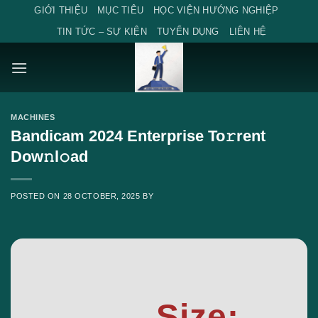
Skip
GIỚI THIỆU
MỤC TIÊU
HỌC VIỆN HƯỚNG NGHIỆP
to
TIN TỨC – SỰ KIỆN
TUYỂN DỤNG
LIÊN HỆ
content
MACHINES
Bandicam 2024 Enterprise To𝚛rent
Dow𝚗l𝚘ad
POSTED ON
28 OCTOBER, 2025
BY
Size: