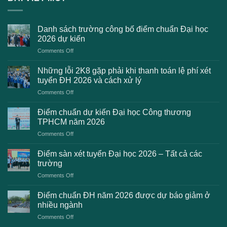
Danh sách trường công bố điểm chuẩn Đại học
2026 dự kiến
on
Comments Off
Danh
sách
Những lỗi 2K8 gặp phải khi thanh toán lệ phí xét
trường
tuyển ĐH 2026 và cách xử lý
công
on
Comments Off
bố
Những
điểm
lỗi
chuẩn
Điểm chuẩn dự kiến Đại học Công thương
2K8
Đại
TPHCM năm 2026
gặp
học
on
Comments Off
phải
2026
Điểm
khi
dự
chuẩn
thanh
Điểm sàn xét tuyển Đại học 2026 – Tất cả các
kiến
dự
toán
trường
kiến
lệ
on
Comments Off
Đại
phí
Điểm
học
xét
sàn
Công
Điểm chuẩn ĐH năm 2026 được dự báo giảm ở
tuyển
xét
thương
nhiều ngành
ĐH
tuyển
TPHCM
2026
on
Comments Off
Đại
năm
và
Điểm
học