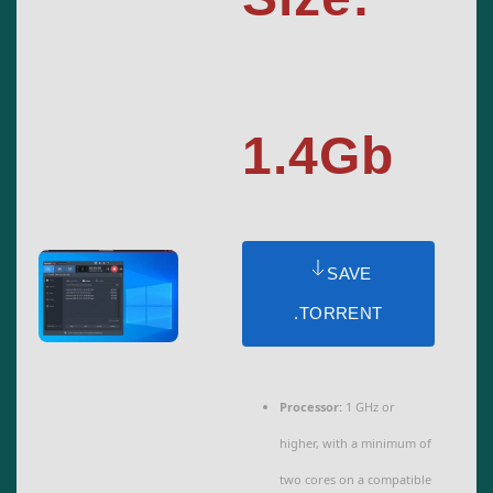
1.4Gb
SAVE
.TORRENT
Processor:
1 GHz or
higher, with a minimum of
two cores on a compatible