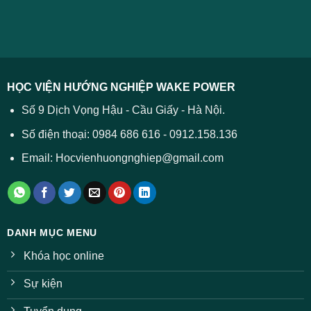
2026
cách
chuẩn
2026
xử
ĐH
–
lý
năm
Tất
2026
cả
được
các
dự
trường
báo
HỌC VIỆN HƯỚNG NGHIỆP WAKE POWER
giảm
ở
Số 9 Dịch Vọng Hậu - Cầu Giấy - Hà Nội.
nhiều
ngành
Số điện thoại: 0984 686 616 - 0912.158.136
Email: Hocvienhuongnghiep@gmail.com
DANH MỤC MENU
Khóa học online
Sự kiện