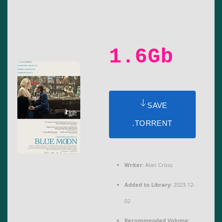
1.6Gb
SAVE
.TORRENT
Writer:
Alan Cross
Added to Library:
2023-12-
02
Recommended Volume: