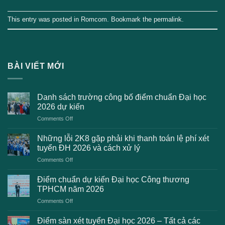
This entry was posted in
Romcom
. Bookmark the
permalink
.
BÀI VIẾT MỚI
Danh sách trường công bố điểm chuẩn Đại học
2026 dự kiến
on
Comments Off
Danh
sách
Những lỗi 2K8 gặp phải khi thanh toán lệ phí xét
trường
tuyển ĐH 2026 và cách xử lý
công
on
Comments Off
bố
Những
điểm
lỗi
chuẩn
Điểm chuẩn dự kiến Đại học Công thương
2K8
Đại
TPHCM năm 2026
gặp
học
on
Comments Off
phải
2026
Điểm
khi
dự
chuẩn
thanh
Điểm sàn xét tuyển Đại học 2026 – Tất cả các
kiến