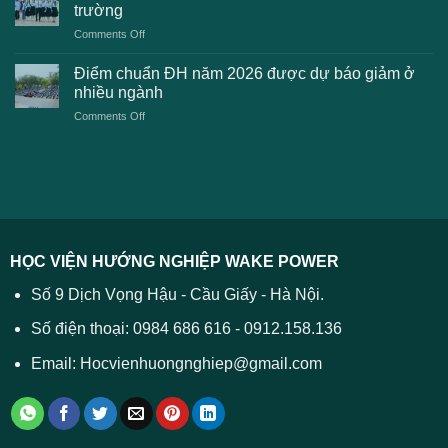
dự
toán
trường
kiến
lệ
on
Comments Off
Đại
phí
Điểm
học
xét
sàn
Công
Điểm chuẩn ĐH năm 2026 được dự báo giảm ở
tuyển
xét
thương
nhiều ngành
ĐH
tuyển
TPHCM
2026
on
Comments Off
Đại
năm
và
Điểm
học
2026
cách
chuẩn
2026
xử
ĐH
–
lý
năm
Tất
2026
cả
được
các
dự
trường
báo
HỌC VIỆN HƯỚNG NGHIỆP WAKE POWER
giảm
ở
Số 9 Dịch Vọng Hậu - Cầu Giấy - Hà Nội.
nhiều
ngành
Số điện thoại: 0984 686 616 - 0912.158.136
Email: Hocvienhuongnghiep@gmail.com