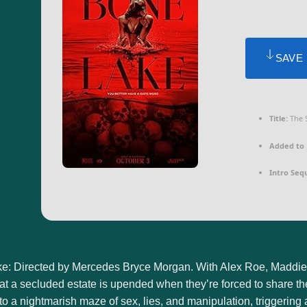
SAVE
Title:
The S
Added to 
Intro Seq
e: Directed by Mercedes Bryce Morgan. With Alex Roe, Maddie 
 at a secluded estate is upended when they’re forced to share 
nto a nightmarish maze of sex, lies, and manipulation, triggering a 