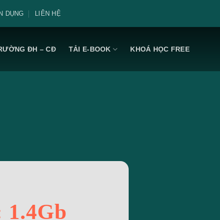
N DỤNG
LIÊN HỆ
RƯỜNG ĐH – CĐ
TẢI E-BOOK
KHOÁ HỌC FREE
: 1.4Gb