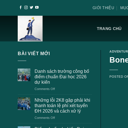
Skip
GIỚI THIỆU
MỤC
to
content
TRANG CHỦ
ADVENTUR
BÀI VIẾT MỚI
Bone
Danh sách trường công bố
điểm chuẩn Đại học 2026
POSTED 
dự kiến
on
Comments Off
Danh
sách
Những lỗi 2K8 gặp phải khi
trường
thanh toán lệ phí xét tuyển
công
ĐH 2026 và cách xử lý
bố
on
Comments Off
điểm
Những
chuẩn
lỗi
Đại