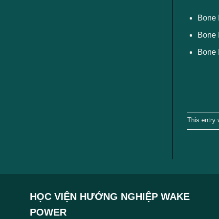
ngành
Bone 
Bone 
Bone L
This entry
HỌC VIỆN HƯỚNG NGHIỆP WAKE
POWER