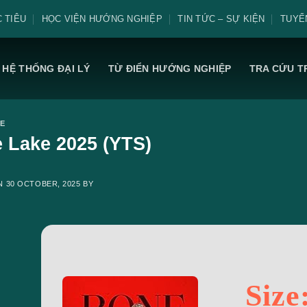
 TIÊU
HỌC VIỆN HƯỚNG NGHIỆP
TIN TỨC – SỰ KIỆN
TUYỂ
HỆ THỐNG ĐẠI LÝ
TỪ ĐIỂN HƯỚNG NGHIỆP
TRA CỨU T
E
 Lake 2025 (YTS)
ON
30 OCTOBER, 2025
BY
Size