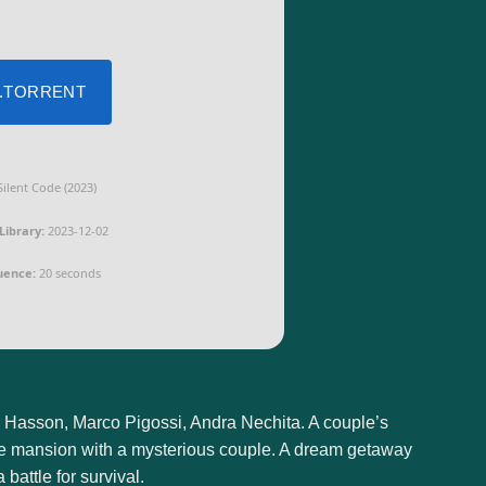
 .TORRENT
ilent Code (2023)
Library:
2023-12-02
uence:
20 seconds
Hasson, Marco Pigossi, Andra Nechita. A couple’s
the mansion with a mysterious couple. A dream getaway
battle for survival.