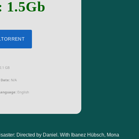
: 1.5Gb
 .TORRENT
2.1 GB
Date:
N/A
 Language:
English
saster: Directed by Daniel. With Ibanez Hübsch, Mona