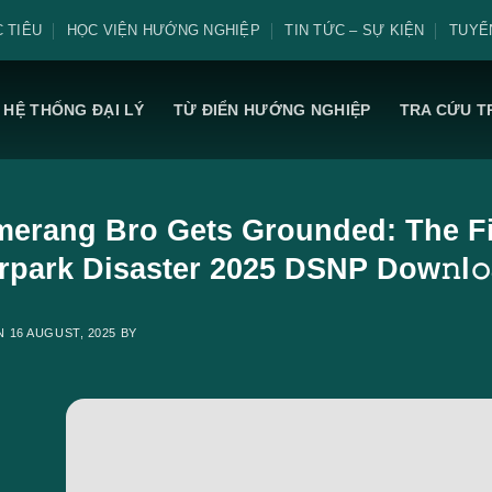
 TIÊU
HỌC VIỆN HƯỚNG NGHIỆP
TIN TỨC – SỰ KIỆN
TUYỂ
HỆ THỐNG ĐẠI LÝ
TỪ ĐIỂN HƯỚNG NGHIỆP
TRA CỨU T
erang Bro Gets Grounded: The Fir
rpark Disaster 2025 DSNP Dow𝚗l𝚘
ON
16 AUGUST, 2025
BY