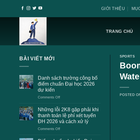
Skip
GIỚI THIỆU
MỤC
to
content
TRANG CHỦ
SPORTS
BÀI VIẾT MỚI
Boom
Wate
Danh sách trường công bố
điểm chuẩn Đại học 2026
dự kiến
POSTED 
on
Comments Off
Danh
sách
Những lỗi 2K8 gặp phải khi
trường
thanh toán lệ phí xét tuyển
công
ĐH 2026 và cách xử lý
bố
on
Comments Off
điểm
Những
chuẩn
lỗi
Đại