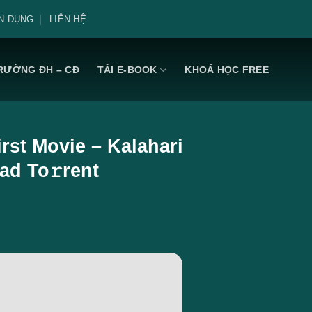
N DỤNG
LIÊN HỆ
RƯỜNG ĐH – CĐ
TẢI E-BOOK
KHOÁ HỌC FREE
st Movie – Kalahari
ad To𝚛rent