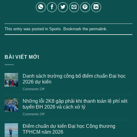
This entry was posted in
Sports
. Bookmark the
permalink
.
BÀI VIẾT MỚI
Danh sách trường công bố điểm chuẩn Đại học
2026 dự kiến
on
Comments Off
Danh
sách
Những lỗi 2K8 gặp phải khi thanh toán lệ phí xét
trường
tuyển ĐH 2026 và cách xử lý
công
on
Comments Off
bố
Những
điểm
lỗi
chuẩn
Điểm chuẩn dự kiến Đại học Công thương
2K8
Đại
TPHCM năm 2026
gặp
học