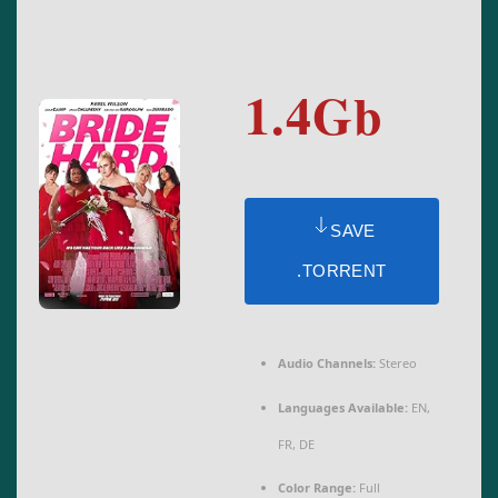
1.4Gb
SAVE
.TORRENT
Audio Channels:
Stereo
Languages Available:
EN,
FR, DE
Color Range:
Full