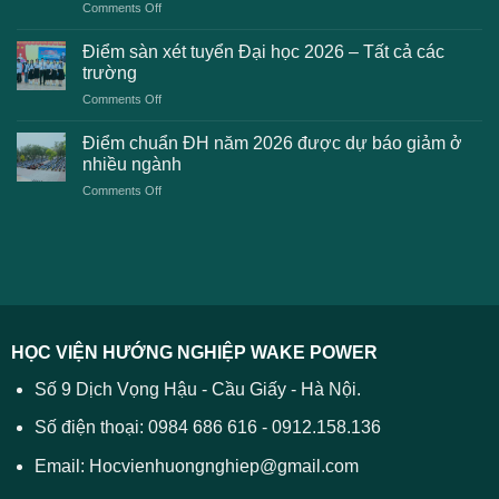
on
Comments Off
phải
2026
Điểm
khi
dự
chuẩn
thanh
Điểm sàn xét tuyển Đại học 2026 – Tất cả các
kiến
dự
toán
trường
kiến
lệ
on
Comments Off
Đại
phí
Điểm
học
xét
sàn
Công
Điểm chuẩn ĐH năm 2026 được dự báo giảm ở
tuyển
xét
thương
nhiều ngành
ĐH
tuyển
TPHCM
2026
on
Comments Off
Đại
năm
và
Điểm
học
2026
cách
chuẩn
2026
xử
ĐH
–
lý
năm
Tất
2026
cả
được
các
dự
trường
báo
HỌC VIỆN HƯỚNG NGHIỆP WAKE POWER
giảm
ở
Số 9 Dịch Vọng Hậu - Cầu Giấy - Hà Nội.
nhiều
ngành
Số điện thoại: 0984 686 616 - 0912.158.136
Email: Hocvienhuongnghiep@gmail.com