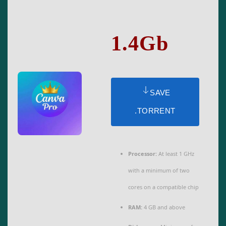
1.4Gb
SAVE
.TORRENT
Processor:
At least 1 GHz
with a minimum of two
cores on a compatible chip
RAM:
4 GB and above