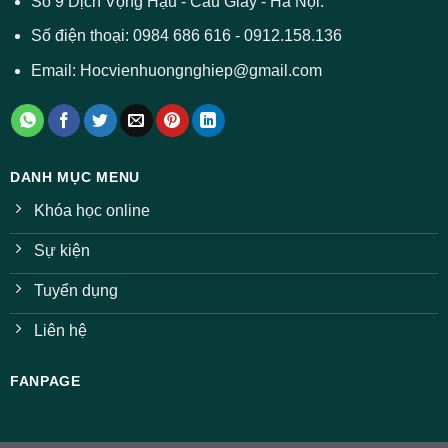
Số 9 Dịch Vọng Hậu - Cầu Giấy - Hà Nội.
nhiều
ngành
Số điện thoại: 0984 686 616 - 0912.158.136
Email: Hocvienhuongnghiep@gmail.com
DANH MỤC MENU
Khóa học online
Sự kiện
Tuyển dụng
Liên hệ
FANPAGE