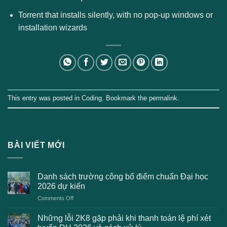
Torrent that installs silently, with no pop-up windows or
installation wizards
This entry was posted in
Coding
. Bookmark the
permalink
.
BÀI VIẾT MỚI
Danh sách trường công bố điểm chuẩn Đại học
2026 dự kiến
on
Comments Off
Danh
sách
Những lỗi 2K8 gặp phải khi thanh toán lệ phí xét
trường