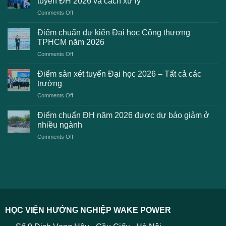
tuyển ĐH 2026 và cách xử lý
công
on
Comments Off
bố
Những
điểm
lỗi
chuẩn
Điểm chuẩn dự kiến Đại học Công thương
2K8
Đại
TPHCM năm 2026
gặp
học
on
Comments Off
phải
2026
Điểm
khi
dự
chuẩn
thanh
Điểm sàn xét tuyển Đại học 2026 – Tất cả các
kiến
dự
toán
trường
kiến
lệ
on
Comments Off
Đại
phí
Điểm
học
xét
sàn
Công
Điểm chuẩn ĐH năm 2026 được dự báo giảm ở
tuyển
xét
thương
nhiều ngành
ĐH
tuyển
TPHCM
2026
on
Comments Off
Đại
năm
và
Điểm
học
2026
cách
chuẩn
2026
xử
ĐH
–
lý
năm
Tất
2026
cả
được
các
dự
trường
báo
HỌC VIỆN HƯỚNG NGHIỆP WAKE POWER
giảm
ở