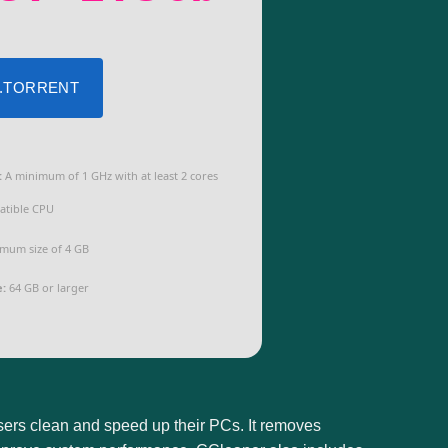
 .TORRENT
:
A minimum of 1 GHz with at least 2 cores
atible CPU
mum size of 4 GB
e:
64 GB or larger
users clean and speed up their PCs. It removes