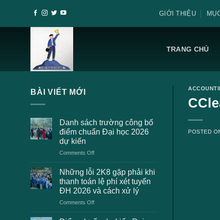
Skip
GIỚI THIỆU
MỤC
to
content
TRANG CHỦ
ACCOUNT
BÀI VIẾT MỚI
CCle
Danh sách trường công bố
điểm chuẩn Đại học 2026
POSTED 
dự kiến
on
Comments Off
Danh
sách
Những lỗi 2K8 gặp phải khi
trường
thanh toán lệ phí xét tuyển
công
ĐH 2026 và cách xử lý
bố
on
Comments Off
điểm
Những
chuẩn
lỗi
Đại