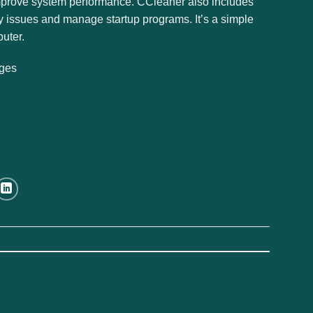
 improve system performance. CCleaner also includes
cy issues and manage startup programs. It’s a simple
uter.
nges