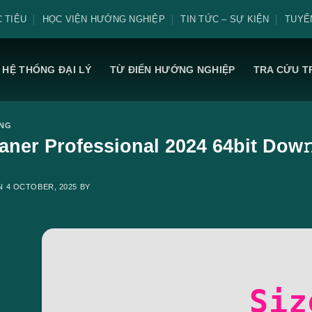
 TIÊU
HỌC VIỆN HƯỚNG NGHIỆP
TIN TỨC – SỰ KIỆN
TUYỂ
HỆ THỐNG ĐẠI LÝ
TỪ ĐIỂN HƯỚNG NGHIỆP
TRA CỨU T
ING
aner Professional 2024 64bit Dow𝚗
ON
4 OCTOBER, 2025
BY
Siz