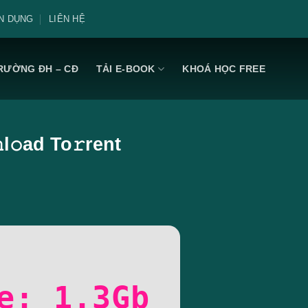
N DỤNG
LIÊN HỆ
RƯỜNG ĐH – CĐ
TẢI E-BOOK
KHOÁ HỌC FREE
l𝚘ad To𝚛rent
e: 1.3Gb