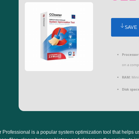
SAVE
Processor
on a comp
RAM:
Mini
Disk spac
Professional is a popular system optimization tool that helps 