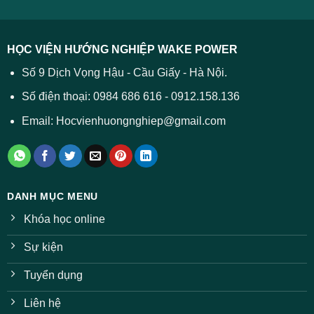
2026
cả
được
các
dự
trường
báo
HỌC VIỆN HƯỚNG NGHIỆP WAKE POWER
giảm
ở
Số 9 Dịch Vọng Hậu - Cầu Giấy - Hà Nội.
nhiều
ngành
Số điện thoại: 0984 686 616 - 0912.158.136
Email: Hocvienhuongnghiep@gmail.com
DANH MỤC MENU
Khóa học online
Sự kiện
Tuyển dụng
Liên hệ