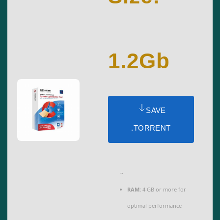
1.2Gb
SAVE
.TORRENT
~
RAM:
4 GB or more for
optimal performance