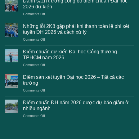
Danh sách trường công bố điểm chuẩn Đại học
2026 dự kiến
on
Comments Off
Danh
sách
Những lỗi 2K8 gặp phải khi thanh toán lệ phí xét
trường
tuyển ĐH 2026 và cách xử lý
công
on
Comments Off
bố
Những
điểm
lỗi
chuẩn
Điểm chuẩn dự kiến Đại học Công thương
2K8
Đại
TPHCM năm 2026
gặp
học
on
Comments Off
phải
2026
Điểm
khi
dự
chuẩn
thanh
Điểm sàn xét tuyển Đại học 2026 – Tất cả các
kiến
dự
toán
trường
kiến
lệ
on
Comments Off
Đại
phí
Điểm
học
xét
sàn
Công
Điểm chuẩn ĐH năm 2026 được dự báo giảm ở
tuyển
xét
thương
nhiều ngành
ĐH
tuyển
TPHCM
2026
on
Comments Off
Đại
năm
và
Điểm
học
2026
cách
chuẩn
2026
xử
ĐH
–
lý
năm
Tất