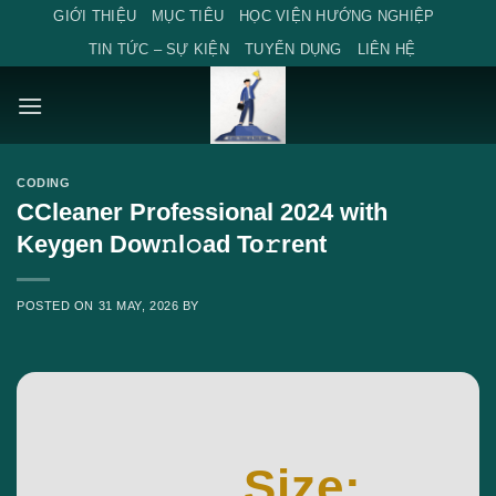
Skip
GIỚI THIỆU
MỤC TIÊU
HỌC VIỆN HƯỚNG NGHIỆP
to
TIN TỨC – SỰ KIỆN
TUYỂN DỤNG
LIÊN HỆ
content
CODING
CCleaner Professional 2024 with
Keygen Dow𝚗l𝚘ad To𝚛rent
POSTED ON
31 MAY, 2026
BY
Size: