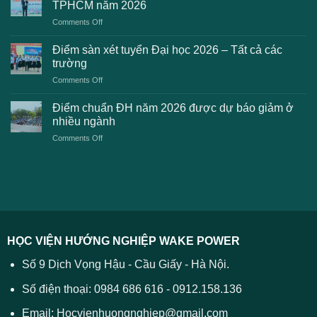
Đại
TPHCM năm 2026
gặp
học
on
Comments Off
phải
2026
Điểm
khi
dự
chuẩn
thanh
Điểm sàn xét tuyển Đại học 2026 – Tất cả các
kiến
dự
toán
trường
kiến
lệ
on
Comments Off
Đại
phí
Điểm
học
xét
sàn
Công
Điểm chuẩn ĐH năm 2026 được dự báo giảm ở
tuyển
xét
thương
nhiều ngành
ĐH
tuyển
TPHCM
2026
on
Comments Off
Đại
năm
và
Điểm
học
2026
cách
chuẩn
2026
xử
ĐH
–
lý
năm
Tất
2026
cả
được
các
dự
trường
báo
HỌC VIỆN HƯỚNG NGHIỆP WAKE POWER
giảm
ở
Số 9 Dịch Vọng Hậu - Cầu Giấy - Hà Nội.
nhiều
ngành
Số điện thoại: 0984 686 616 - 0912.158.136
Email: Hocvienhuongnghiep@gmail.com