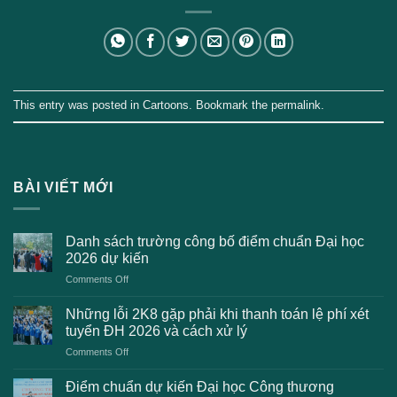
This entry was posted in
Cartoons
. Bookmark the
permalink
.
BÀI VIẾT MỚI
Danh sách trường công bố điểm chuẩn Đại học
2026 dự kiến
on
Comments Off
Danh
sách
Những lỗi 2K8 gặp phải khi thanh toán lệ phí xét
trường
tuyển ĐH 2026 và cách xử lý
công
on
Comments Off
bố
Những
điểm
lỗi
chuẩn
Điểm chuẩn dự kiến Đại học Công thương
2K8