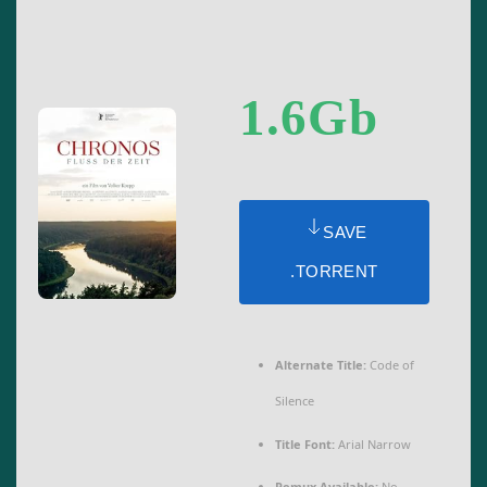
1.6Gb
SAVE
.TORRENT
Alternate Title:
Code of
Silence
Title Font:
Arial Narrow
Remux Available:
No