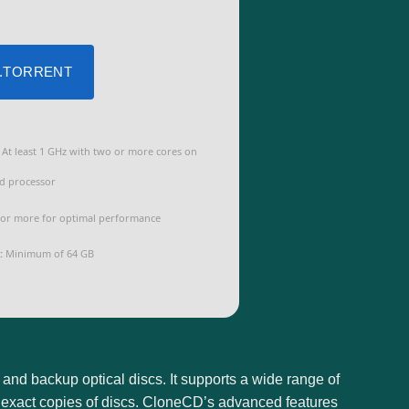
 .TORRENT
At least 1 GHz with two or more cores on
d processor
or more for optimal performance
:
Minimum of 64 GB
nd backup optical discs. It supports a wide range of
e exact copies of discs. CloneCD’s advanced features