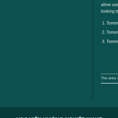
ngành
allow use
looking 
Torren
Torren
Torren
This entry