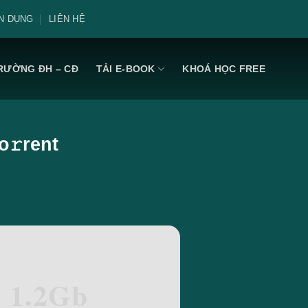
N DỤNG
LIÊN HỆ
RƯỜNG ĐH – CĐ
TẢI E-BOOK
KHOÁ HỌC FREE
o𝚛rent
: 1.2Gb