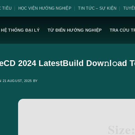
 TIÊU
HỌC VIỆN HƯỚNG NGHIỆP
TIN TỨC – SỰ KIỆN
TUYỂ
HỆ THỐNG ĐẠI LÝ
TỪ ĐIỂN HƯỚNG NGHIỆP
TRA CỨU T
eCD 2024 LatestBuild Dow𝚗l𝚘ad T
ON
21 AUGUST, 2025
BY
Size