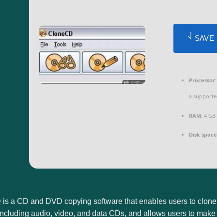
SAVE
Processor:
a supporte
RAM:
4 GB 
Disk space
is a CD and DVD copying software that enables users to clone a
 including audio, video, and data CDs, and allows users to mak