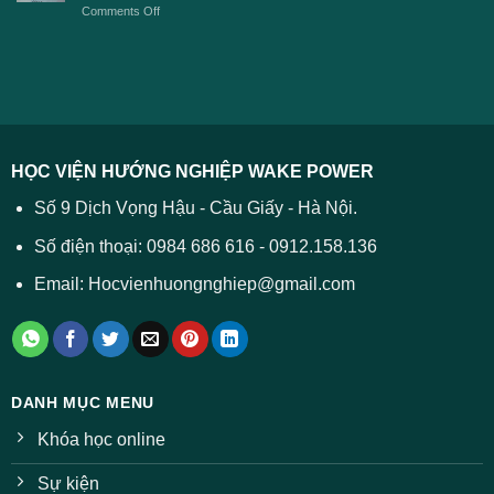
2026
on
Comments Off
Đại
năm
và
Điểm
học
2026
cách
chuẩn
2026
xử
ĐH
–
lý
năm
Tất
2026
cả
được
các
dự
trường
báo
HỌC VIỆN HƯỚNG NGHIỆP WAKE POWER
giảm
ở
Số 9 Dịch Vọng Hậu - Cầu Giấy - Hà Nội.
nhiều
ngành
Số điện thoại: 0984 686 616 - 0912.158.136
Email: Hocvienhuongnghiep@gmail.com
DANH MỤC MENU
Khóa học online
Sự kiện