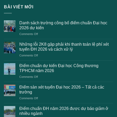
BÀI VIẾT MỚI
Danh sách trường công bố điểm chuẩn Đại học
2026 dự kiến
on
Comments Off
Danh
sách
Những lỗi 2K8 gặp phải khi thanh toán lệ phí xét
trường
tuyển ĐH 2026 và cách xử lý
công
on
Comments Off
bố
Những
điểm
lỗi
chuẩn
Điểm chuẩn dự kiến Đại học Công thương
2K8
Đại
TPHCM năm 2026
gặp
học
on
Comments Off
phải
2026
Điểm
khi
dự
chuẩn
thanh
Điểm sàn xét tuyển Đại học 2026 – Tất cả các
kiến
dự
toán
trường
kiến
lệ
on
Comments Off
Đại
phí
Điểm
học
xét
sàn
Công
Điểm chuẩn ĐH năm 2026 được dự báo giảm ở
tuyển
xét
thương
nhiều ngành
ĐH
tuyển
TPHCM