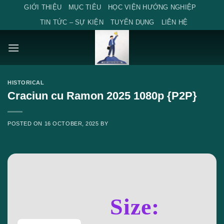
Skip
GIỚI THIỆU
MỤC TIÊU
HỌC VIỆN HƯỚNG NGHIỆP
to
TIN TỨC – SỰ KIỆN
TUYỂN DỤNG
LIÊN HỆ
content
HISTORICAL
Craciun cu Ramon 2025 1080p {P2P}
POSTED ON
16 OCTOBER, 2025
BY
Size: