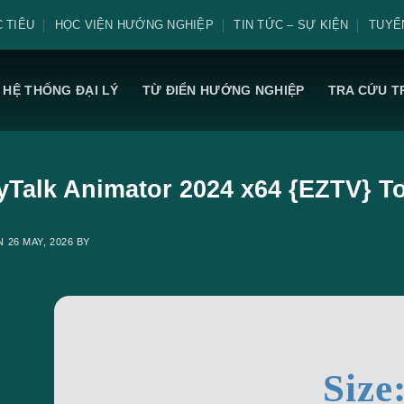
 TIÊU
HỌC VIỆN HƯỚNG NGHIỆP
TIN TỨC – SỰ KIỆN
TUYỂ
HỆ THỐNG ĐẠI LÝ
TỪ ĐIỂN HƯỚNG NGHIỆP
TRA CỨU T
yTalk Animator 2024 x64 {EZTV} To
ON
26 MAY, 2026
BY
Size