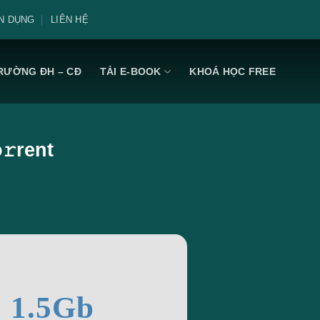
N DỤNG
LIÊN HỆ
RƯỜNG ĐH – CĐ
TẢI E-BOOK
KHOÁ HỌC FREE
𝚛rent
: 1.5Gb