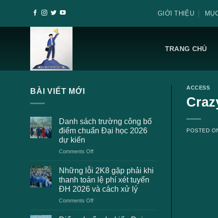
Skip
GIỚI THIỆU
MỤC
to
content
TRANG CHỦ
ACCESS
BÀI VIẾT MỚI
Craz
Danh sách trường công bố
điểm chuẩn Đại học 2026
POSTED 
dự kiến
on
Comments Off
Danh
sách
Những lỗi 2K8 gặp phải khi
trường
thanh toán lệ phí xét tuyển
công
ĐH 2026 và cách xử lý
bố
on
Comments Off
điểm
Những
chuẩn
lỗi
Đại