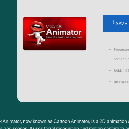
SAVE
Processor
cores on 
RAM:
4 GB
Disk spac
k Animator, now known as Cartoon Animator, is a 2D animation s
s and scenes. It uses facial recognition and motion capture to an