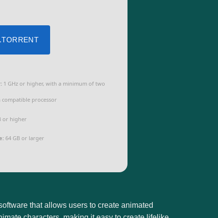
 .TORRENT
:
1 GHz or higher, with a minimum of two
a compatible processor
 or higher
e:
64 GB or larger
oftware that allows users to create animated
imate characters, making it easy to create lifelike