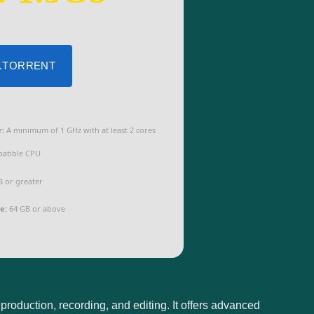
 .TORRENT
r:
A minimum of 1 GHz with at least 2 cores
patible CPU
 or greater
e:
64 GB or above
roduction, recording, and editing. It offers advanced