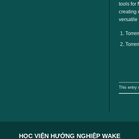
ngành
tools for
creating 
versatile
Torren
Torren
This entry
HỌC VIỆN HƯỚNG NGHIỆP WAKE