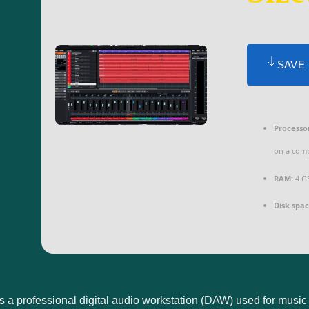
SAVE
Processo
on a com
RAM:
4 GB
Disk spac
 a professional digital audio workstation (DAW) used for music p