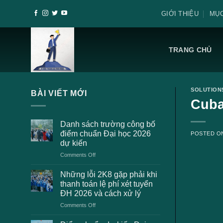
Skip
GIỚI THIỆU
MỤC
to
content
TRANG CHỦ
SOLUTION
BÀI VIẾT MỚI
Cuba
Danh sách trường công bố
điểm chuẩn Đại học 2026
POSTED 
dự kiến
on
Comments Off
Danh
sách
Những lỗi 2K8 gặp phải khi
trường
thanh toán lệ phí xét tuyển
công
ĐH 2026 và cách xử lý
bố
on
Comments Off
điểm
Những
chuẩn
lỗi
Đại