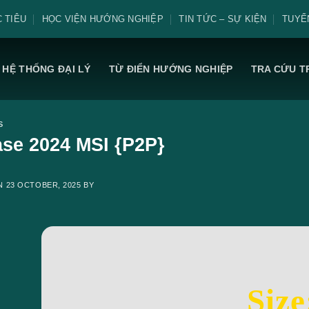
 TIÊU
HỌC VIỆN HƯỚNG NGHIỆP
TIN TỨC – SỰ KIỆN
TUYỂ
HỆ THỐNG ĐẠI LÝ
TỪ ĐIỂN HƯỚNG NGHIỆP
TRA CỨU T
S
se 2024 MSI {P2P}
ON
23 OCTOBER, 2025
BY
Size