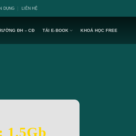
N DỤNG
LIÊN HỆ
RƯỜNG ĐH – CĐ
TẢI E-BOOK
KHOÁ HỌC FREE
: 1.5Gb