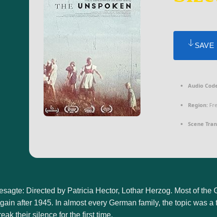
SAVE
Audio Code
Region:
Fr
Scene Trans
sagte: Directed by Patricia Hector, Lothar Herzog. Most of th
again after 1945. In almost every German family, the topic was a
ak their silence for the first time.