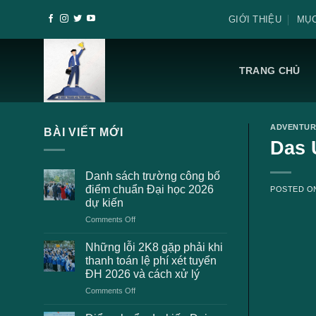
Skip
GIỚI THIỆU
MỤC
to
content
TRANG CHỦ
ADVENTUR
BÀI VIẾT MỚI
Das 
Danh sách trường công bố
điểm chuẩn Đại học 2026
POSTED 
dự kiến
on
Comments Off
Danh
sách
Những lỗi 2K8 gặp phải khi
trường
thanh toán lệ phí xét tuyển
công
ĐH 2026 và cách xử lý
bố
on
Comments Off
điểm
Những
chuẩn
lỗi
Đại