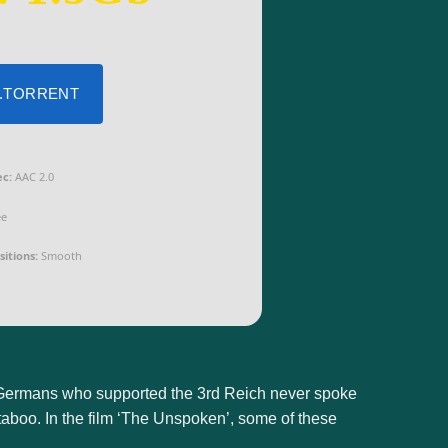
 .TORRENT
c:
AAC 2.0
ee
itions:
Smooth
e Germans who supported the 3rd Reich never spoke
 taboo. In the film ‘The Unspoken’, some of these