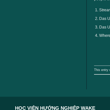
ngành
Strea
Das U
Das Un
Where
This entry
HỌC VIỆN HƯỚNG NGHIỆP WAKE