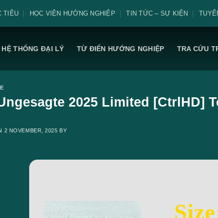
 TIÊU
HỌC VIỆN HƯỚNG NGHIỆP
TIN TỨC – SỰ KIỆN
TUYỂ
HỆ THỐNG ĐẠI LÝ
TỪ ĐIỂN HƯỚNG NGHIỆP
TRA CỨU T
E
Ungesagte 2025 Limited [CtrlHD] To
ON
2 NOVEMBER, 2025
BY
Size