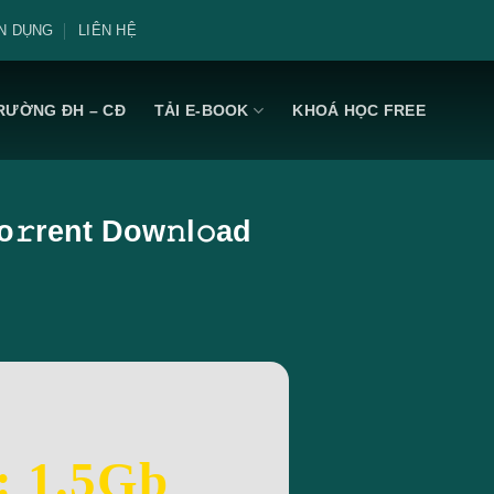
N DỤNG
LIÊN HỆ
RƯỜNG ĐH – CĐ
TẢI E-BOOK
KHOÁ HỌC FREE
𝚛rent Dow𝚗l𝚘ad
: 1.5Gb