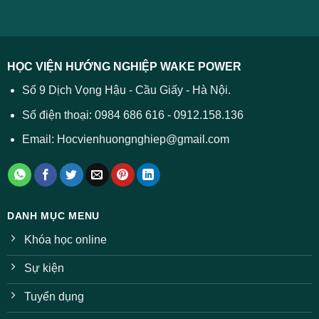
–
lý
năm
Tất
2026
cả
được
các
dự
trường
báo
HỌC VIỆN HƯỚNG NGHIỆP WAKE POWER
giảm
ở
Số 9 Dịch Vọng Hậu - Cầu Giấy - Hà Nội.
nhiều
ngành
Số điện thoại: 0984 686 616 - 0912.158.136
Email: Hocvienhuongnghiep@gmail.com
DANH MỤC MENU
Khóa học online
Sự kiện
Tuyển dụng