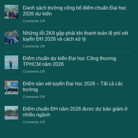
Danh sách trường công bố điểm chuẩn Đại học
2026 dự kiến
on
Comments Off
Danh
sách
Những lỗi 2K8 gặp phải khi thanh toán lệ phí xét
trường
tuyển ĐH 2026 và cách xử lý
công
on
Comments Off
bố
Những
điểm
lỗi
chuẩn
Điểm chuẩn dự kiến Đại học Công thương
2K8
Đại
TPHCM năm 2026
gặp
học
on
Comments Off
phải
2026
Điểm
khi
dự
chuẩn
thanh
Điểm sàn xét tuyển Đại học 2026 – Tất cả các
kiến
dự
toán
trường
kiến
lệ
on
Comments Off
Đại
phí
Điểm
học
xét
sàn
Công
Điểm chuẩn ĐH năm 2026 được dự báo giảm ở
tuyển
xét
thương
nhiều ngành
ĐH
tuyển
TPHCM
2026
on
Comments Off
Đại
năm
và
Điểm
học
2026
cách
chuẩn
2026
xử
ĐH