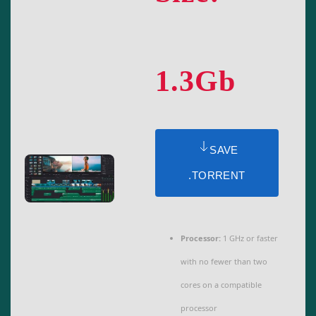
1.3Gb
SAVE
.TORRENT
Processor:
1 GHz or faster
with no fewer than two
cores on a compatible
processor