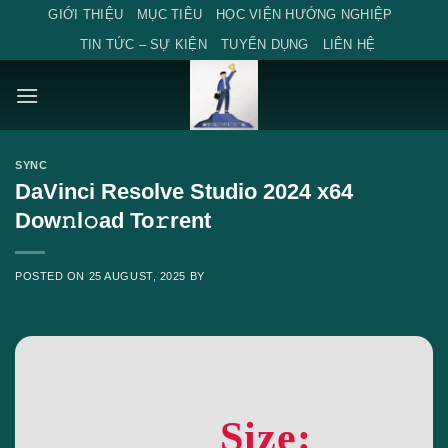
Skip
GIỚI THIỆU
MỤC TIÊU
HỌC VIỆN HƯỚNG NGHIỆP
to
TIN TỨC – SỰ KIỆN
TUYỂN DỤNG
LIÊN HỆ
content
SYNC
DaVinci Resolve Studio 2024 x64
Dow𝚗l𝚘ad To𝚛rent
POSTED ON
25 AUGUST, 2025
BY
Size: