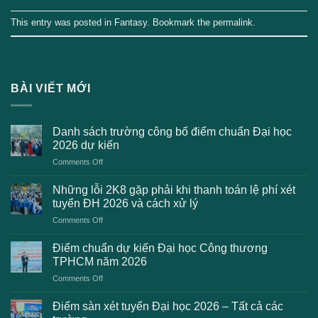
This entry was posted in
Fantasy
. Bookmark the
permalink
.
BÀI VIẾT MỚI
Danh sách trường công bố điểm chuẩn Đại học
2026 dự kiến
on
Comments Off
Danh
sách
Những lỗi 2K8 gặp phải khi thanh toán lệ phí xét
trường
tuyển ĐH 2026 và cách xử lý
công
on
Comments Off
bố
Những
điểm
lỗi
chuẩn
Điểm chuẩn dự kiến Đại học Công thương
2K8
Đại
TPHCM năm 2026
gặp
học
on
Comments Off
phải
2026
Điểm
khi
dự
chuẩn
thanh
Điểm sàn xét tuyển Đại học 2026 – Tất cả các
kiến
dự
toán