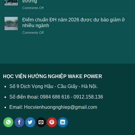
trường
kiến
lệ
on
Comments Off
Đại
phí
Điểm
học
xét
sàn
Công
Điểm chuẩn ĐH năm 2026 được dự báo giảm ở
tuyển
xét
thương
nhiều ngành
ĐH
tuyển
TPHCM
2026
on
Comments Off
Đại
năm
và
Điểm
học
2026
cách
chuẩn
2026
xử
ĐH
–
lý
năm
Tất
2026
cả
được
các
dự
trường
báo
HỌC VIỆN HƯỚNG NGHIỆP WAKE POWER
giảm
ở
Số 9 Dịch Vọng Hậu - Cầu Giấy - Hà Nội.
nhiều
ngành
Số điện thoại: 0984 686 616 - 0912.158.136
Email: Hocvienhuongnghiep@gmail.com