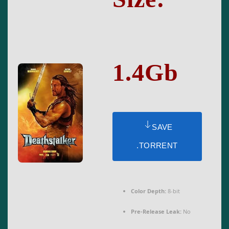
1.4Gb
SAVE
.TORRENT
Color Depth:
8-bit
Pre-Release Leak:
No