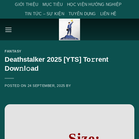
Skip
GIỚI THIỆU
MỤC TIÊU
HỌC VIỆN HƯỚNG NGHIỆP
to
TIN TỨC – SỰ KIỆN
TUYỂN DỤNG
LIÊN HỆ
content
FANTASY
Deathstalker 2025 [YTS] To𝚛rent
Dow𝚗l𝚘ad
POSTED ON
24 SEPTEMBER, 2025
BY
Size: