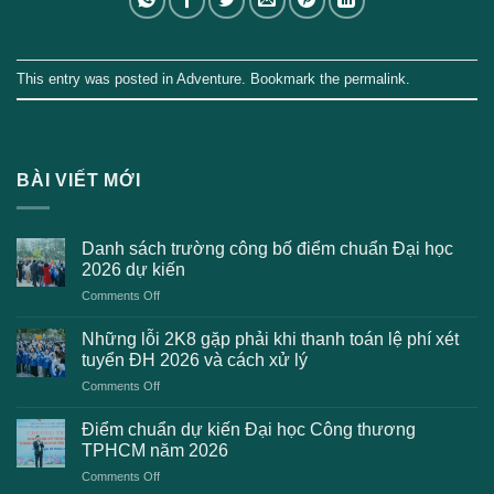
This entry was posted in
Adventure
. Bookmark the
permalink
.
BÀI VIẾT MỚI
Danh sách trường công bố điểm chuẩn Đại học
2026 dự kiến
on
Comments Off
Danh
sách
Những lỗi 2K8 gặp phải khi thanh toán lệ phí xét
trường
tuyển ĐH 2026 và cách xử lý
công
on
Comments Off
bố
Những
điểm
lỗi
chuẩn
Điểm chuẩn dự kiến Đại học Công thương
2K8
Đại
TPHCM năm 2026
gặp
học
on
Comments Off
phải
2026
Điểm