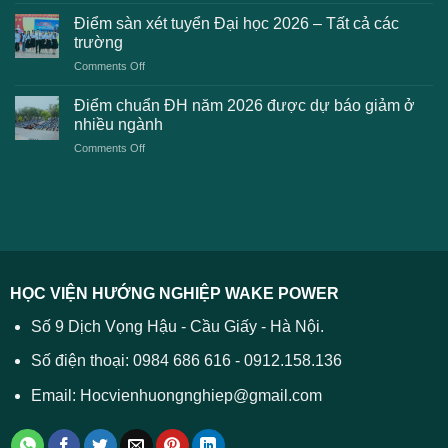
khi
dự
chuẩn
thanh
Điểm sàn xét tuyển Đại học 2026 – Tất cả các
kiến
dự
toán
trường
kiến
lệ
on
Comments Off
Đại
phí
Điểm
học
xét
sàn
Công
Điểm chuẩn ĐH năm 2026 được dự báo giảm ở
tuyển
xét
thương
nhiều ngành
ĐH
tuyển
TPHCM
2026
on
Comments Off
Đại
năm
và
Điểm
học
2026
cách
chuẩn
2026
xử
ĐH
–
lý
năm
Tất
2026
cả
được
các
dự
trường
báo
HỌC VIỆN HƯỚNG NGHIỆP WAKE POWER
giảm
ở
Số 9 Dịch Vọng Hậu - Cầu Giấy - Hà Nội.
nhiều
ngành
Số điện thoại: 0984 686 616 - 0912.158.136
Email: Hocvienhuongnghiep@gmail.com