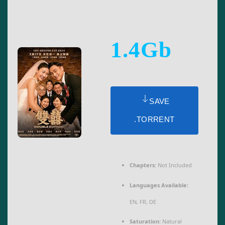
1.4Gb
SAVE
.TORRENT
Chapters:
Not Included
Languages Available:
EN, FR, DE
Saturation:
Natural