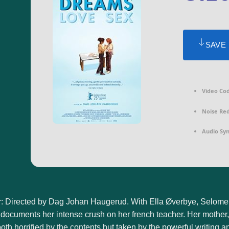
SAVE
Video Co
Noise Red
Audio Syn
 Directed by Dag Johan Haugerud. With Ella Øverbye, Selome 
documents her intense crush on her french teacher. Her mother,
oth horrified by the contents but taken by the powerful writing a