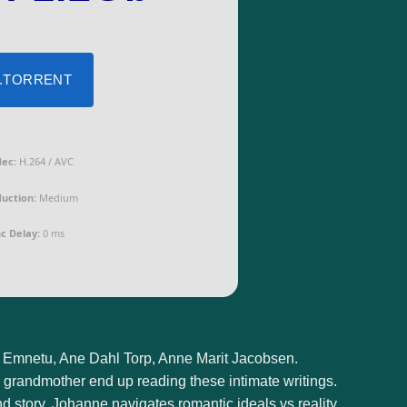
 .TORRENT
dec:
H.264 / AVC
uction:
Medium
c Delay:
0 ms
Emnetu, Ane Dahl Torp, Anne Marit Jacobsen.
 grandmother end up reading these intimate writings.
nd story. Johanne navigates romantic ideals vs reality,