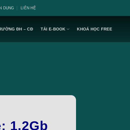
N DỤNG
LIÊN HỆ
RƯỜNG ĐH – CĐ
TẢI E-BOOK
KHOÁ HỌC FREE
e: 1.2Gb