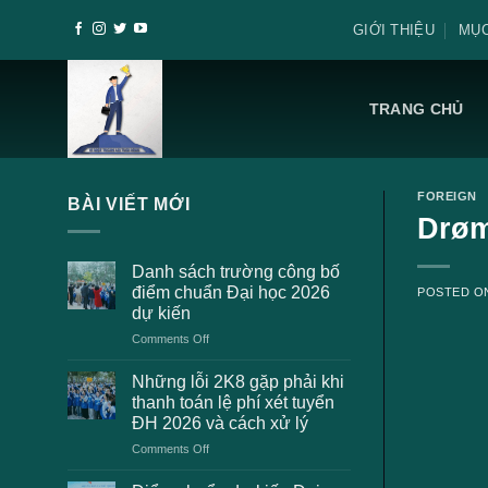
Skip
GIỚI THIỆU
MỤC
to
content
TRANG CHỦ
FOREIGN
BÀI VIẾT MỚI
Drøm
Danh sách trường công bố
điểm chuẩn Đại học 2026
POSTED 
dự kiến
on
Comments Off
Danh
sách
Những lỗi 2K8 gặp phải khi
trường
thanh toán lệ phí xét tuyển
công
ĐH 2026 và cách xử lý
bố
on
Comments Off
điểm
Những
chuẩn
lỗi
Đại