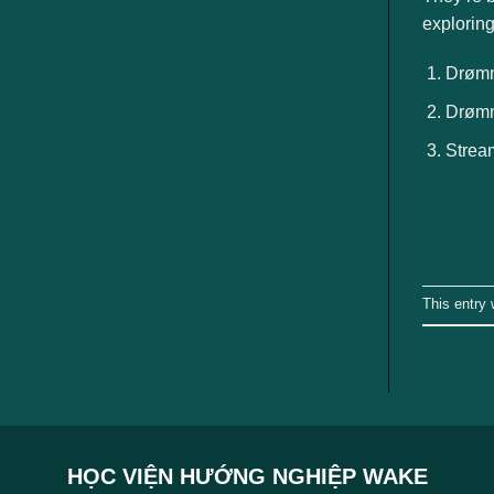
ngành
exploring
Drømm
Drømm
Strea
This entry
HỌC VIỆN HƯỚNG NGHIỆP WAKE