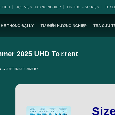
 TIÊU
HỌC VIỆN HƯỚNG NGHIỆP
TIN TỨC – SỰ KIỆN
TUYỂ
HỆ THỐNG ĐẠI LÝ
TỪ ĐIỂN HƯỚNG NGHIỆP
TRA CỨU T
mer 2025 UHD To𝚛rent
ON
17 SEPTEMBER, 2025
BY
Siz