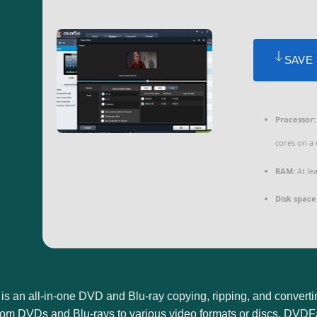
SAVE
Processor:
cores on a
RAM:
At le
Disk space
 an all-in-one DVD and Blu-ray copying, ripping, and converting
om DVDs and Blu-rays to various video formats or discs. DVDFab