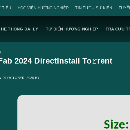
 TIÊU
HỌC VIỆN HƯỚNG NGHIỆP
TIN TỨC – SỰ KIỆN
TUYỂ
HỆ THỐNG ĐẠI LÝ
TỪ ĐIỂN HƯỚNG NGHIỆP
TRA CỨU T
S
ab 2024 DirectInstall To𝚛rent
ON
20 OCTOBER, 2025
BY
Size