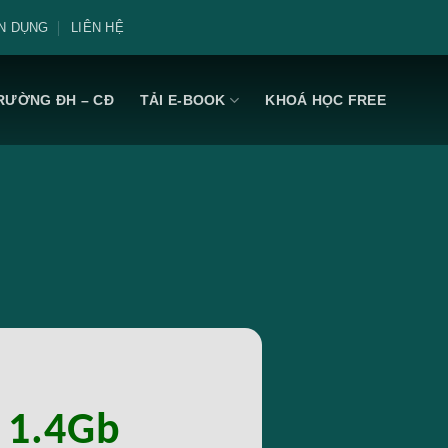
N DỤNG
LIÊN HỆ
RƯỜNG ĐH – CĐ
TẢI E-BOOK
KHOÁ HỌC FREE
: 1.4Gb