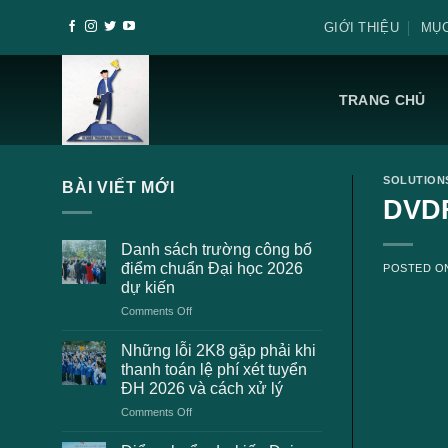
Skip
GIỚI THIỆU
MỤC
to
content
TRANG CHỦ
SOLUTION
BÀI VIẾT MỚI
DVDF
Danh sách trường công bố
điểm chuẩn Đại học 2026
POSTED 
dự kiến
on
Comments Off
Danh
sách
Những lỗi 2K8 gặp phải khi
trường
thanh toán lệ phí xét tuyển
công
ĐH 2026 và cách xử lý
bố
on
Comments Off
điểm
Những
chuẩn
lỗi
Đại