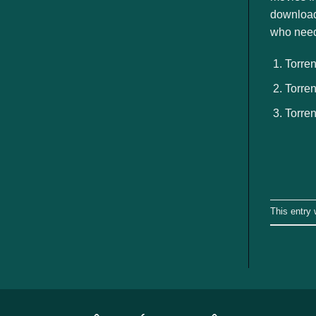
ngành
download
who need
Torren
Torren
Torren
This entry