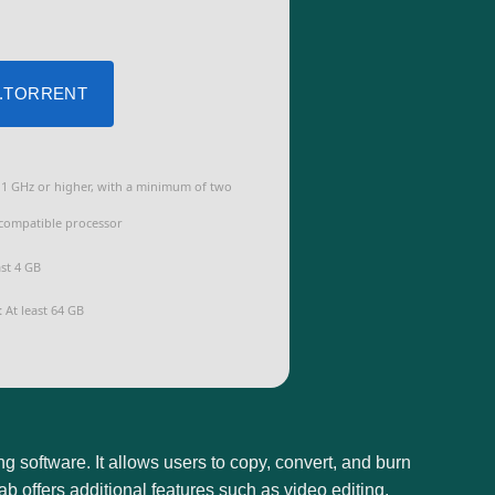
 .TORRENT
1 GHz or higher, with a minimum of two
 compatible processor
ast 4 GB
:
At least 64 GB
 software. It allows users to copy, convert, and burn
 offers additional features such as video editing,