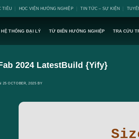
 TIÊU
HỌC VIỆN HƯỚNG NGHIỆP
TIN TỨC – SỰ KIỆN
TUYỂ
HỆ THỐNG ĐẠI LÝ
TỪ ĐIỂN HƯỚNG NGHIỆP
TRA CỨU T
ab 2024 LatestBuild {Yify}
ON
25 OCTOBER, 2025
BY
Siz