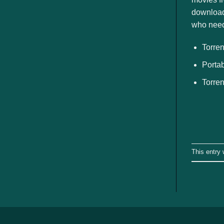
ngành
download
who need
Torren
Portab
Torren
This entry