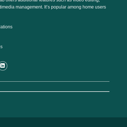
multimedia management. It’s popular among home users
rations
ns