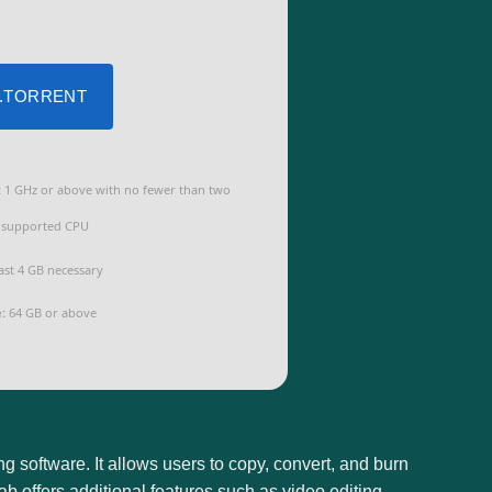
 .TORRENT
:
1 GHz or above with no fewer than two
a supported CPU
ast 4 GB necessary
:
64 GB or above
 software. It allows users to copy, convert, and burn
 offers additional features such as video editing,