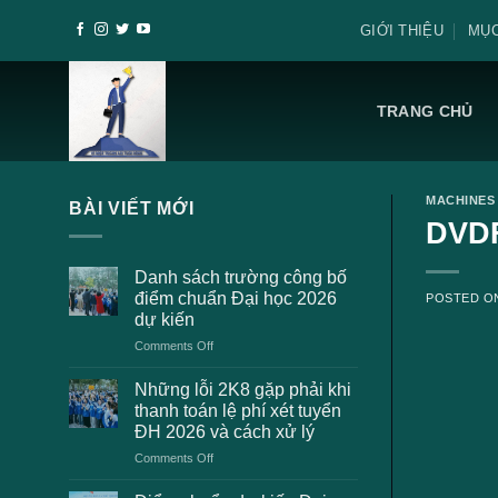
Skip
GIỚI THIỆU
MỤC
to
content
TRANG CHỦ
MACHINES
BÀI VIẾT MỚI
DVDF
Danh sách trường công bố
điểm chuẩn Đại học 2026
POSTED 
dự kiến
on
Comments Off
Danh
sách
Những lỗi 2K8 gặp phải khi
trường
thanh toán lệ phí xét tuyển
công
ĐH 2026 và cách xử lý
bố
on
Comments Off
điểm
Những
chuẩn
lỗi
Đại