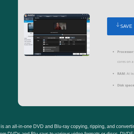
SAVE
Processor
cores on 
RAM:
At le
Disk space
 an all-in-one DVD and Blu-ray copying, ripping, and converting
om DVDs and Blu-rays to various video formats or discs. DVDFab