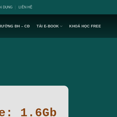
N DỤNG
LIÊN HỆ
RƯỜNG ĐH – CĐ
TẢI E-BOOK
KHOÁ HỌC FREE
e: 1.6Gb