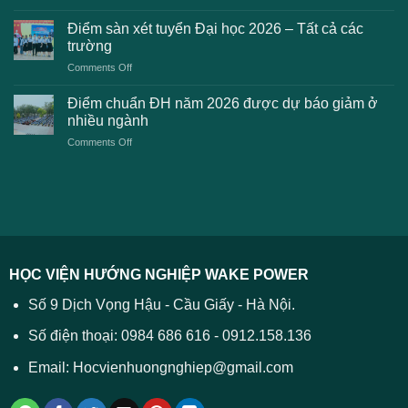
Điểm
khi
dự
chuẩn
thanh
Điểm sàn xét tuyển Đại học 2026 – Tất cả các
kiến
dự
toán
trường
kiến
lệ
on
Comments Off
Đại
phí
Điểm
học
xét
sàn
Công
Điểm chuẩn ĐH năm 2026 được dự báo giảm ở
tuyển
xét
thương
nhiều ngành
ĐH
tuyển
TPHCM
2026
on
Comments Off
Đại
năm
và
Điểm
học
2026
cách
chuẩn
2026
xử
ĐH
–
lý
năm
Tất
2026
cả
được
các
dự
trường
báo
HỌC VIỆN HƯỚNG NGHIỆP WAKE POWER
giảm
ở
Số 9 Dịch Vọng Hậu - Cầu Giấy - Hà Nội.
nhiều
ngành
Số điện thoại: 0984 686 616 - 0912.158.136
Email: Hocvienhuongnghiep@gmail.com