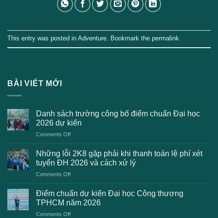
This entry was posted in
Adventure
. Bookmark the
permalink
.
BÀI VIẾT MỚI
Danh sách trường công bố điểm chuẩn Đại học
2026 dự kiến
on
Comments Off
Danh
sách
Những lỗi 2K8 gặp phải khi thanh toán lệ phí xét
trường
tuyển ĐH 2026 và cách xử lý
công
on
Comments Off
bố
Những
điểm
lỗi
chuẩn
Điểm chuẩn dự kiến Đại học Công thương
2K8
Đại
TPHCM năm 2026
gặp
học
on
Comments Off
phải
2026