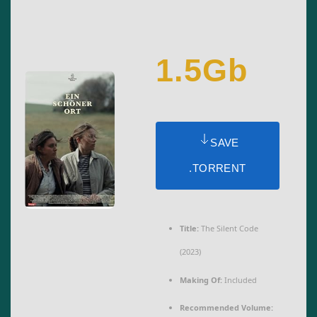
1.5Gb
SAVE
.TORRENT
Title:
The Silent Code
(2023)
Making Of:
Included
Recommended Volume: