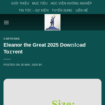
Skip
GIỚI THIỆU
MỤC TIÊU
HỌC VIỆN HƯỚNG NGHIỆP
to
TIN TỨC – SỰ KIỆN
TUYỂN DỤNG
LIÊN HỆ
content
CARTOONS
Eleanor the Great 2025 Dow𝚗l𝚘ad
To𝚛rent
POSTED ON
25 MAY, 2026
BY
Size: