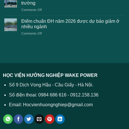
dự
toán
trường
kiến
lệ
on
Comments Off
Đại
phí
Điểm
học
xét
sàn
Công
Điểm chuẩn ĐH năm 2026 được dự báo giảm ở
tuyển
xét
thương
nhiều ngành
ĐH
tuyển
TPHCM
2026
on
Comments Off
Đại
năm
và
Điểm
học
2026
cách
chuẩn
2026
xử
ĐH
–
lý
năm
Tất
2026
cả
được
các
dự
trường
báo
HỌC VIỆN HƯỚNG NGHIỆP WAKE POWER
giảm
ở
Số 9 Dịch Vọng Hậu - Cầu Giấy - Hà Nội.
nhiều
ngành
Số điện thoại: 0984 686 616 - 0912.158.136
Email: Hocvienhuongnghiep@gmail.com