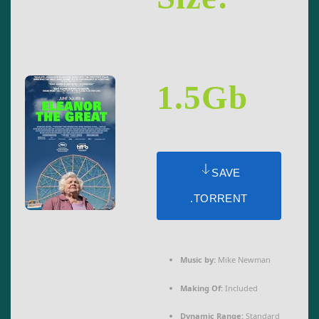
1.5Gb
SAVE
.TORRENT
Music by:
Mike Newman
Making Of:
Included
Dynamic Range:
Standard