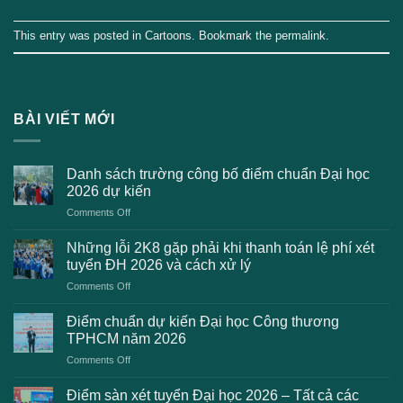
This entry was posted in
Cartoons
. Bookmark the
permalink
.
BÀI VIẾT MỚI
Danh sách trường công bố điểm chuẩn Đại học
2026 dự kiến
on
Comments Off
Danh
sách
Những lỗi 2K8 gặp phải khi thanh toán lệ phí xét
trường
tuyển ĐH 2026 và cách xử lý
công
on
Comments Off
bố
Những
điểm
lỗi
chuẩn
Điểm chuẩn dự kiến Đại học Công thương
2K8
Đại
TPHCM năm 2026
gặp
học
on
Comments Off
phải
2026
Điểm
khi
dự
chuẩn
thanh
Điểm sàn xét tuyển Đại học 2026 – Tất cả các
kiến