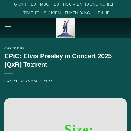
Skip
GIỚI THIỆU
MỤC TIÊU
HỌC VIỆN HƯỚNG NGHIỆP
to
TIN TỨC – SỰ KIỆN
TUYỂN DỤNG
LIÊN HỆ
content
CARTOONS
EPiC: Elvis Presley in Concert 2025
[QxR] To𝚛rent
POSTED ON
25 MAY, 2026
BY
Size: