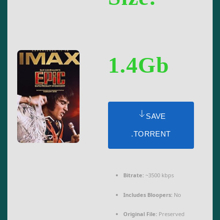
1.4Gb
SAVE
.TORRENT
Bitrate:
~3500 kbps
Includes Bloopers:
No
Original File:
Preserved