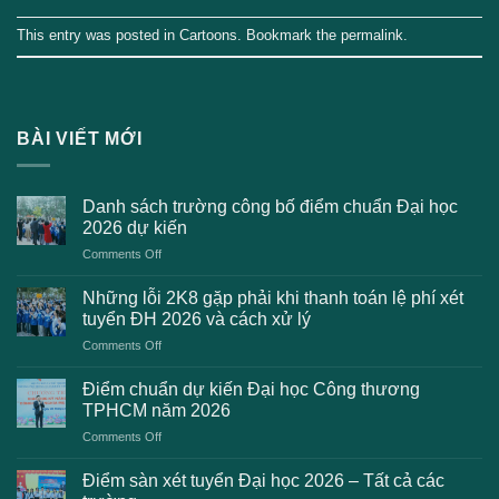
This entry was posted in
Cartoons
. Bookmark the
permalink
.
BÀI VIẾT MỚI
Danh sách trường công bố điểm chuẩn Đại học
2026 dự kiến
on
Comments Off
Danh
sách
Những lỗi 2K8 gặp phải khi thanh toán lệ phí xét
trường
tuyển ĐH 2026 và cách xử lý
công
on
Comments Off
bố
Những
điểm
lỗi
chuẩn
Điểm chuẩn dự kiến Đại học Công thương
2K8
Đại
TPHCM năm 2026
gặp
học
on
Comments Off
phải
2026
Điểm
khi
dự
chuẩn
thanh
Điểm sàn xét tuyển Đại học 2026 – Tất cả các
kiến
dự
toán