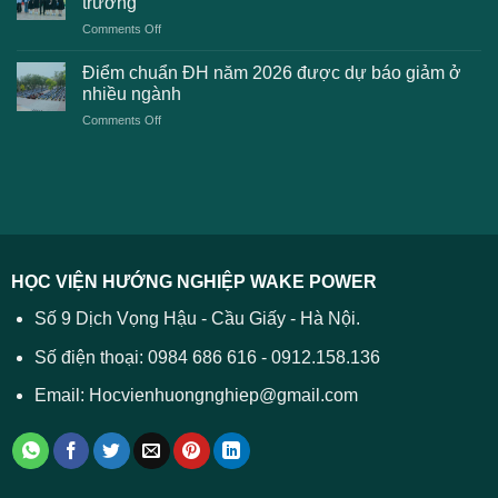
trường
kiến
lệ
on
Comments Off
Đại
phí
Điểm
học
xét
sàn
Công
Điểm chuẩn ĐH năm 2026 được dự báo giảm ở
tuyển
xét
thương
nhiều ngành
ĐH
tuyển
TPHCM
2026
on
Comments Off
Đại
năm
và
Điểm
học
2026
cách
chuẩn
2026
xử
ĐH
–
lý
năm
Tất
2026
cả
được
các
dự
trường
báo
HỌC VIỆN HƯỚNG NGHIỆP WAKE POWER
giảm
ở
Số 9 Dịch Vọng Hậu - Cầu Giấy - Hà Nội.
nhiều
ngành
Số điện thoại: 0984 686 616 - 0912.158.136
Email: Hocvienhuongnghiep@gmail.com