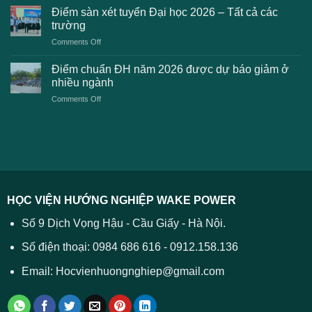
chuẩn
thanh
Điểm sàn xét tuyển Đại học 2026 – Tất cả các
kiến
dự
toán
trường
kiến
lệ
on
Comments Off
Đại
phí
Điểm
học
xét
sàn
Công
Điểm chuẩn ĐH năm 2026 được dự báo giảm ở
tuyển
xét
thương
nhiều ngành
ĐH
tuyển
TPHCM
2026
on
Comments Off
Đại
năm
và
Điểm
học
2026
cách
chuẩn
2026
xử
ĐH
–
lý
năm
Tất
2026
cả
được
các
dự
trường
báo
HỌC VIỆN HƯỚNG NGHIỆP WAKE POWER
giảm
ở
Số 9 Dịch Vọng Hậu - Cầu Giấy - Hà Nội.
nhiều
ngành
Số điện thoại: 0984 686 616 - 0912.158.136
Email: Hocvienhuongnghiep@gmail.com