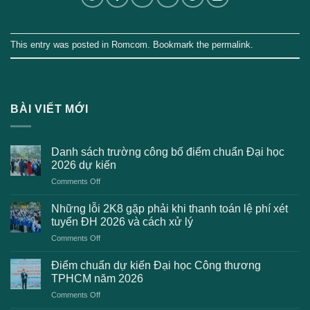
This entry was posted in
Romcom
. Bookmark the
permalink
.
BÀI VIẾT MỚI
Danh sách trường công bố điểm chuẩn Đại học
2026 dự kiến
on
Comments Off
Danh
sách
Những lỗi 2K8 gặp phải khi thanh toán lệ phí xét
trường
tuyển ĐH 2026 và cách xử lý
công
on
Comments Off
bố
Những
điểm
lỗi
chuẩn
Điểm chuẩn dự kiến Đại học Công thương
2K8
Đại
TPHCM năm 2026
gặp
học
on
Comments Off
phải
2026
Điểm
khi
dự