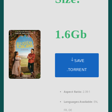
1.6Gb
SAVE
.TORRENT
Aspect Ratio:
2.39:1
Languages Available:
EN,
FR, DE