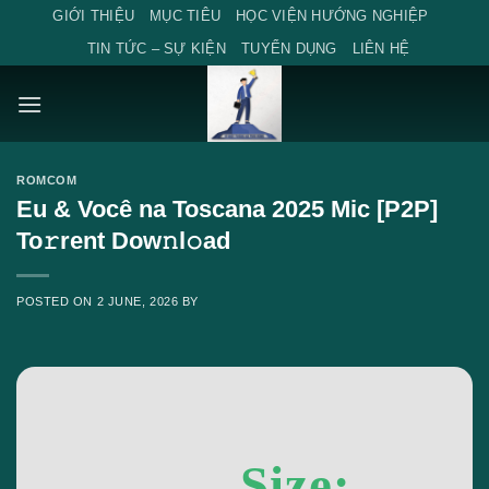
Skip
GIỚI THIỆU
MỤC TIÊU
HỌC VIỆN HƯỚNG NGHIỆP
to
TIN TỨC – SỰ KIỆN
TUYỂN DỤNG
LIÊN HỆ
content
ROMCOM
Eu & Você na Toscana 2025 Mic [P2P]
To𝚛rent Dow𝚗l𝚘ad
POSTED ON
2 JUNE, 2026
BY
Size: