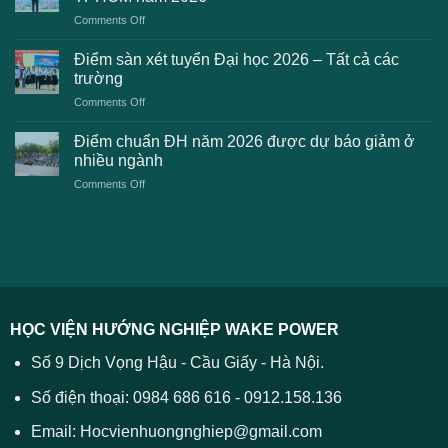
gặp
học
on
Comments Off
phải
2026
Điểm
khi
dự
chuẩn
thanh
Điểm sàn xét tuyển Đại học 2026 – Tất cả các
kiến
dự
toán
trường
kiến
lệ
on
Comments Off
Đại
phí
Điểm
học
xét
sàn
Công
Điểm chuẩn ĐH năm 2026 được dự báo giảm ở
tuyển
xét
thương
nhiều ngành
ĐH
tuyển
TPHCM
2026
on
Comments Off
Đại
năm
và
Điểm
học
2026
cách
chuẩn
2026
xử
ĐH
–
lý
năm
Tất
2026
cả
được
các
dự
trường
báo
HỌC VIỆN HƯỚNG NGHIỆP WAKE POWER
giảm
ở
Số 9 Dịch Vọng Hậu - Cầu Giấy - Hà Nội.
nhiều
ngành
Số điện thoại: 0984 686 616 - 0912.158.136
Email: Hocvienhuongnghiep@gmail.com