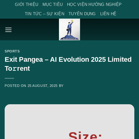
Skip
GIỚI THIỆU
MỤC TIÊU
HỌC VIỆN HƯỚNG NGHIỆP
to
TIN TỨC – SỰ KIỆN
TUYỂN DỤNG
LIÊN HỆ
content
SPORTS
Exit Pangea – AI Evolution 2025 Limited
To𝚛rent
POSTED ON
25 AUGUST, 2025
BY
Size: