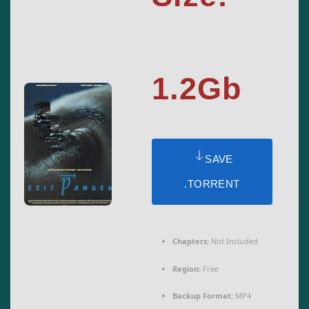
1.2Gb
SAVE
.TORRENT
Chapters:
Not Included
Region:
Free
Backup Format:
MP4