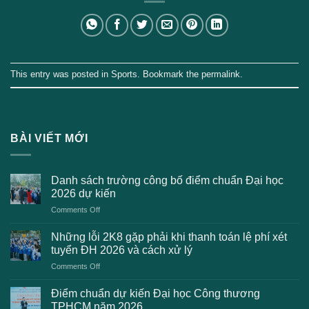
This entry was posted in
Sports
. Bookmark the
permalink
.
BÀI VIẾT MỚI
Danh sách trường công bố điểm chuẩn Đại học
2026 dự kiến
on
Comments Off
Danh
sách
Những lỗi 2K8 gặp phải khi thanh toán lệ phí xét
trường
tuyển ĐH 2026 và cách xử lý
công
on
Comments Off
bố
Những
điểm
lỗi
chuẩn
Điểm chuẩn dự kiến Đại học Công thương
2K8
Đại
TPHCM năm 2026