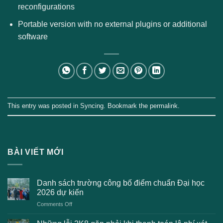
reconfigurations
Portable version with no external plugins or additional
software
This entry was posted in
Syncing
. Bookmark the
permalink
.
BÀI VIẾT MỚI
Danh sách trường công bố điểm chuẩn Đại học
2026 dự kiến
on
Comments Off
Danh
sách