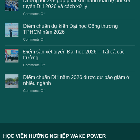
Những lỗi 2K8 gặp phải khi thanh toán lệ phí xét
trường
tuyển ĐH 2026 và cách xử lý
công
on
Comments Off
bố
Những
điểm
lỗi
chuẩn
Điểm chuẩn dự kiến Đại học Công thương
2K8
Đại
TPHCM năm 2026
gặp
học
on
Comments Off
phải
2026
Điểm
khi
dự
chuẩn
thanh
Điểm sàn xét tuyển Đại học 2026 – Tất cả các
kiến
dự
toán
trường
kiến
lệ
on
Comments Off
Đại
phí
Điểm
học
xét
sàn
Công
Điểm chuẩn ĐH năm 2026 được dự báo giảm ở
tuyển
xét
thương
nhiều ngành
ĐH
tuyển
TPHCM
2026
on
Comments Off
Đại
năm
và
Điểm
học
2026
cách
chuẩn
2026
xử
ĐH
–
lý
năm
Tất
2026
cả
được
các
dự
trường
báo
HỌC VIỆN HƯỚNG NGHIỆP WAKE POWER
giảm