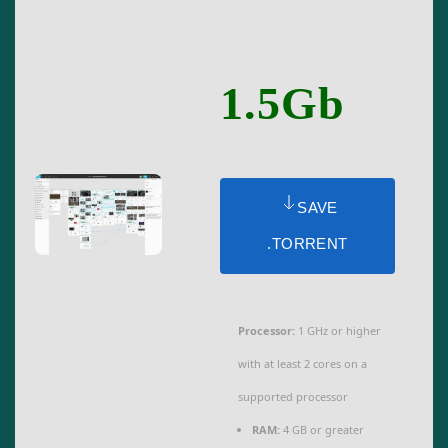
1.5Gb
SAVE
.TORRENT
Processor:
1 GHz or higher
with at least 2 cores on a
supported processor
RAM:
4 GB or greater