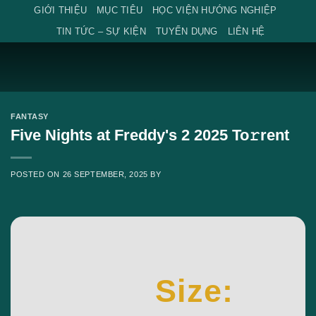
Skip
GIỚI THIỆU
MỤC TIÊU
HỌC VIỆN HƯỚNG NGHIỆP
to
TIN TỨC – SỰ KIỆN
TUYỂN DỤNG
LIÊN HỆ
content
FANTASY
Five Nights at Freddy's 2 2025 To𝚛rent
POSTED ON
26 SEPTEMBER, 2025
BY
Size: