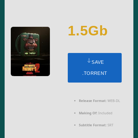
1.5Gb
SAVE
.TORRENT
Release Format:
WEB-DL
Making Of:
Included
Subtitle Format:
SRT