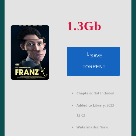
1.3Gb
SAVE
.TORRENT
Chapters:
Not Included
Added to Library:
2023-
12-02
Watermarks:
None