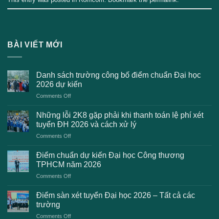
BÀI VIẾT MỚI
Danh sách trường công bố điểm chuẩn Đại học
2026 dự kiến
on
Comments Off
Danh
sách
Những lỗi 2K8 gặp phải khi thanh toán lệ phí xét
trường
tuyển ĐH 2026 và cách xử lý
công
on
Comments Off
bố
Những
điểm
lỗi
chuẩn
Điểm chuẩn dự kiến Đại học Công thương
2K8
Đại
TPHCM năm 2026
gặp
học
on
Comments Off
phải
2026
Điểm
khi
dự
chuẩn
thanh
Điểm sàn xét tuyển Đại học 2026 – Tất cả các
kiến
dự
toán
trường
kiến
lệ
on
Comments Off
Đại
phí