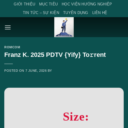
Skip
GIỚI THIỆU
MỤC TIÊU
HỌC VIỆN HƯỚNG NGHIỆP
to
TIN TỨC – SỰ KIỆN
TUYỂN DỤNG
LIÊN HỆ
content
ROMCOM
Franz K. 2025 PDTV {Yify} To𝚛rent
POSTED ON
7 JUNE, 2026
BY
Size: