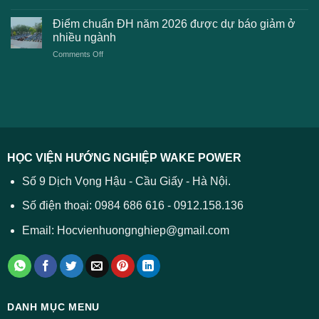
Điểm
học
xét
sàn
Công
Điểm chuẩn ĐH năm 2026 được dự báo giảm ở
tuyển
xét
thương
nhiều ngành
ĐH
tuyển
TPHCM
2026
on
Comments Off
Đại
năm
và
Điểm
học
2026
cách
chuẩn
2026
xử
ĐH
–
lý
năm
Tất
2026
cả
được
các
dự
trường
báo
HỌC VIỆN HƯỚNG NGHIỆP WAKE POWER
giảm
ở
Số 9 Dịch Vọng Hậu - Cầu Giấy - Hà Nội.
nhiều
ngành
Số điện thoại: 0984 686 616 - 0912.158.136
Email: Hocvienhuongnghiep@gmail.com
DANH MỤC MENU