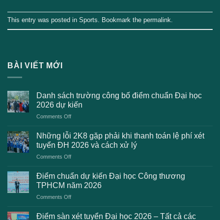
This entry was posted in
Sports
. Bookmark the
permalink
.
BÀI VIẾT MỚI
Danh sách trường công bố điểm chuẩn Đại học
2026 dự kiến
on
Comments Off
Danh
sách
Những lỗi 2K8 gặp phải khi thanh toán lệ phí xét
trường
tuyển ĐH 2026 và cách xử lý
công
on
Comments Off
bố
Những
điểm
lỗi
chuẩn
Điểm chuẩn dự kiến Đại học Công thương
2K8
Đại
TPHCM năm 2026
gặp
học
on
Comments Off
phải
2026
Điểm
khi
dự
chuẩn
thanh
Điểm sàn xét tuyển Đại học 2026 – Tất cả các
kiến