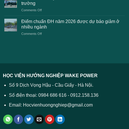
dự
toán
trường
kiến
lệ
on
Comments Off
Đại
phí
Điểm
học
xét
sàn
Công
Điểm chuẩn ĐH năm 2026 được dự báo giảm ở
tuyển
xét
thương
nhiều ngành
ĐH
tuyển
TPHCM
2026
on
Comments Off
Đại
năm
và
Điểm
học
2026
cách
chuẩn
2026
xử
ĐH
–
lý
năm
Tất
2026
cả
được
các
dự
trường
báo
HỌC VIỆN HƯỚNG NGHIỆP WAKE POWER
giảm
ở
Số 9 Dịch Vọng Hậu - Cầu Giấy - Hà Nội.
nhiều
ngành
Số điện thoại: 0984 686 616 - 0912.158.136
Email: Hocvienhuongnghiep@gmail.com