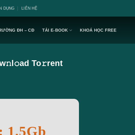
N DỤNG
LIÊN HỆ
RƯỜNG ĐH – CĐ
TẢI E-BOOK
KHOÁ HỌC FREE
w𝚗l𝚘ad To𝚛rent
: 1.5Gb