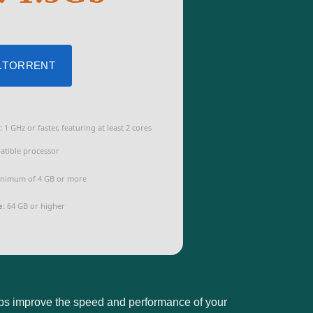
 .TORRENT
:
1 GHz or faster, featuring at least 2 cores
atible processor
nimum of 4 GB or more
e:
64 GB or higher
elps improve the speed and performance of your