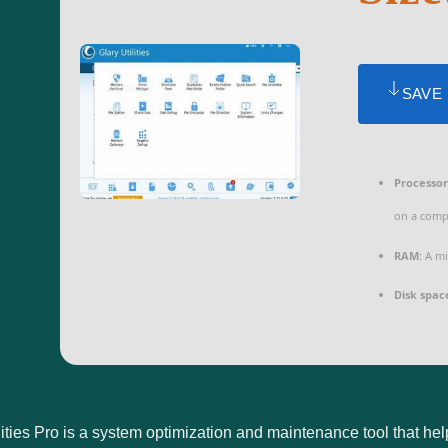
SAVE
Processor
on a comp
RAM:
A mi
Disk spac
lities Pro is a system optimization and maintenance tool that h