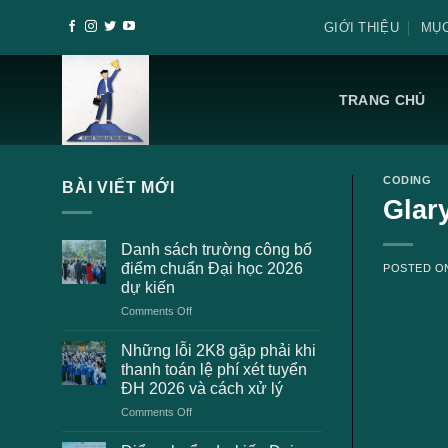
Skip
GIỚI THIỆU
MỤC
to
content
TRANG CHỦ
CODING
BÀI VIẾT MỚI
Glary
Danh sách trường công bố
điểm chuẩn Đại học 2026
POSTED 
dự kiến
on
Comments Off
Danh
sách
Những lỗi 2K8 gặp phải khi
trường
thanh toán lệ phí xét tuyển
công
ĐH 2026 và cách xử lý
bố
on
Comments Off
điểm
Những
chuẩn
lỗi
Đại