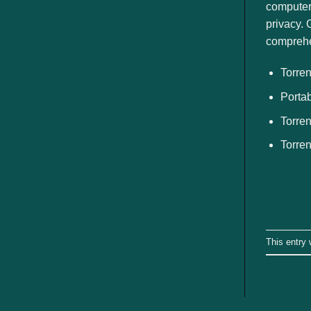
ngành
computer.
privacy. 
comprehen
Torren
Portab
Torren
Torren
This entry