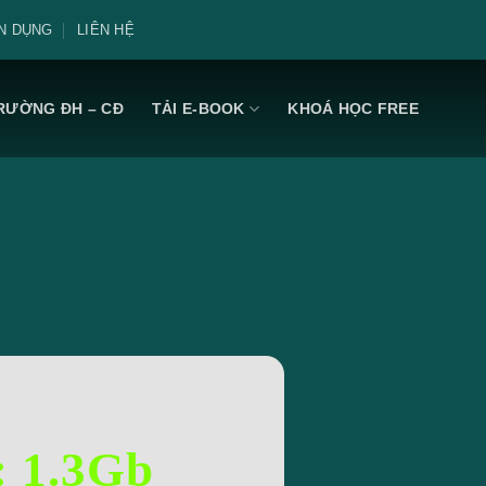
N DỤNG
LIÊN HỆ
RƯỜNG ĐH – CĐ
TẢI E-BOOK
KHOÁ HỌC FREE
: 1.3Gb