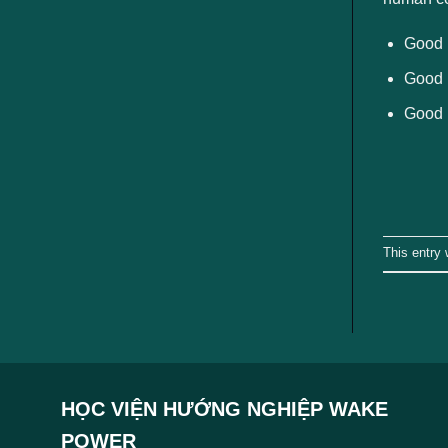
ngành
Good B
Good 
Good 
This entry
HỌC VIỆN HƯỚNG NGHIỆP WAKE
POWER