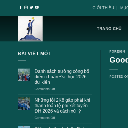
Skip
GIỚI THIỆU
MỤC
to
content
TRANG CHỦ
FOREIGN
BÀI VIẾT MỚI
Good
Danh sách trường công bố
điểm chuẩn Đại học 2026
POSTED 
dự kiến
on
Comments Off
Danh
sách
Những lỗi 2K8 gặp phải khi
trường
thanh toán lệ phí xét tuyển
công
ĐH 2026 và cách xử lý
bố
on
Comments Off
điểm
Những
chuẩn
lỗi
Đại