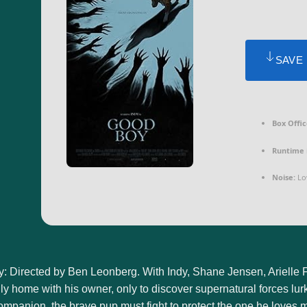
SAVE
Box Offic
Runtime 
Noise:
Lo
: Directed by Ben Leonberg. With Indy, Shane Jensen, Arielle 
ily home with his owner, only to discover supernatural forces lur
panion, the brave pup must fight to protect the one he loves m