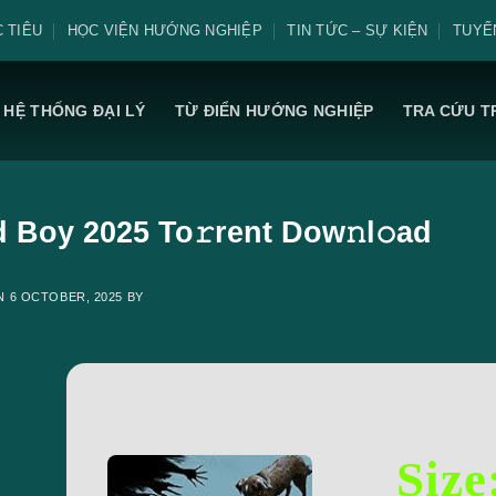
 TIÊU
HỌC VIỆN HƯỚNG NGHIỆP
TIN TỨC – SỰ KIỆN
TUYỂ
HỆ THỐNG ĐẠI LÝ
TỪ ĐIỂN HƯỚNG NGHIỆP
TRA CỨU T
 Boy 2025 To𝚛rent Dow𝚗l𝚘ad
ON
6 OCTOBER, 2025
BY
Size