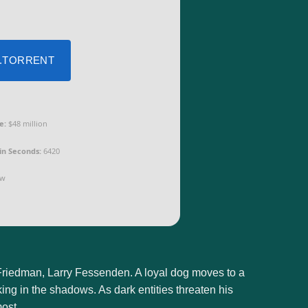
 .TORRENT
e:
$48 million
in Seconds:
6420
w
Friedman, Larry Fessenden. A loyal dog moves to a
king in the shadows. As dark entities threaten his
ost.