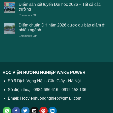
dự
chuẩn
thanh
Điểm sàn xét tuyển Đại học 2026 – Tất cả các
kiến
dự
toán
trường
kiến
lệ
on
Comments Off
Đại
phí
Điểm
học
xét
sàn
Công
Điểm chuẩn ĐH năm 2026 được dự báo giảm ở
tuyển
xét
thương
nhiều ngành
ĐH
tuyển
TPHCM
2026
on
Comments Off
Đại
năm
và
Điểm
học
2026
cách
chuẩn
2026
xử
ĐH
–
lý
năm
Tất
2026
cả
được
các
dự
trường
báo
HỌC VIỆN HƯỚNG NGHIỆP WAKE POWER
giảm
ở
Số 9 Dịch Vọng Hậu - Cầu Giấy - Hà Nội.
nhiều
ngành
Số điện thoại: 0984 686 616 - 0912.158.136
Email: Hocvienhuongnghiep@gmail.com