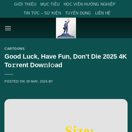
Skip
GIỚI THIỆU
MỤC TIÊU
HỌC VIỆN HƯỚNG NGHIỆP
to
TIN TỨC – SỰ KIỆN
TUYỂN DỤNG
LIÊN HỆ
content
CARTOONS
Good Luck, Have Fun, Don’t Die 2025 4K
To𝚛rent Dow𝚗l𝚘ad
POSTED ON
29 MAY, 2026
BY
Size: