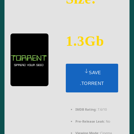
1.3Gb
SAVE
.TORRENT
IMDB Rating:
7.6/10
Pre-Release Leak:
No
Viewing Mode:
Cinema