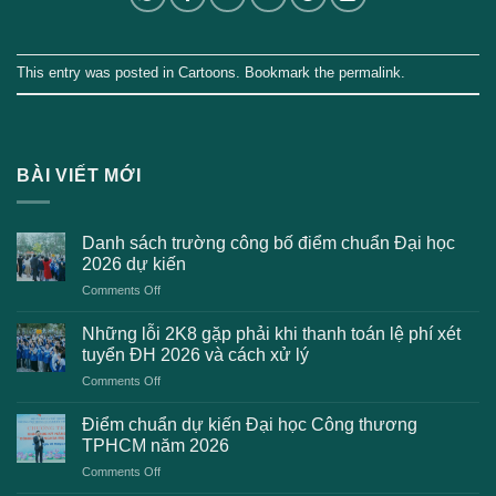
This entry was posted in
Cartoons
. Bookmark the
permalink
.
BÀI VIẾT MỚI
Danh sách trường công bố điểm chuẩn Đại học
2026 dự kiến
on
Comments Off
Danh
sách
Những lỗi 2K8 gặp phải khi thanh toán lệ phí xét
trường
tuyển ĐH 2026 và cách xử lý
công
on
Comments Off
bố
Những
điểm
lỗi
chuẩn
Điểm chuẩn dự kiến Đại học Công thương
2K8
Đại
TPHCM năm 2026
gặp
học
on
Comments Off
phải
2026
Điểm
khi